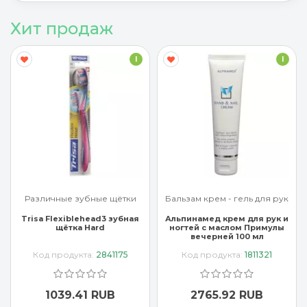
Хит продаж
I
I
Различные зубные щётки
Бальзам крем - гель для рук
Trisa Flexiblehead3 зубная
Альпинамед крем для рук и
щётка Hard
ногтей с маслом Примулы
вечерней 100 мл
Код продукта:
2841175
Код продукта:
1811321
1039.41 RUB
2765.92 RUB