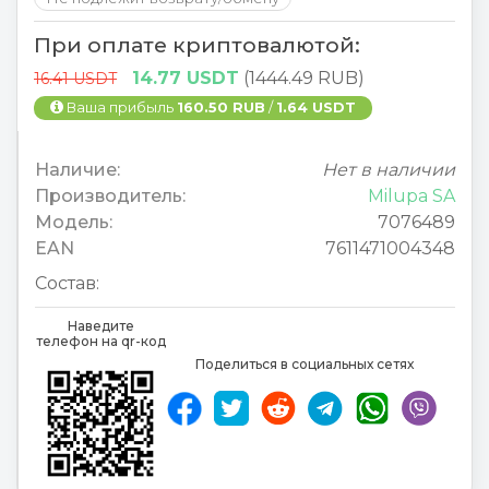
При оплате криптовалютой:
14.77 USDT
(1444.49 RUB)
16.41 USDT
Ваша прибыль
160.50 RUB
/
1.64 USDT
Наличие:
Нет в наличии
Производитель:
Milupa SA
Модель:
7076489
EAN
7611471004348
Состав:
Наведите
телефон на qr-код
Поделиться в социальных сетях