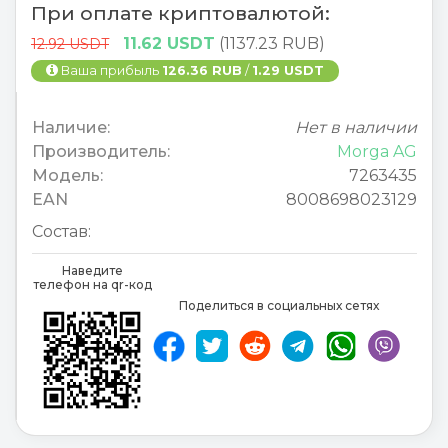
При оплате криптовалютой:
11.62 USDT
(1137.23 RUB)
12.92 USDT
Ваша прибыль
126.36 RUB
/
1.29 USDT
Наличие:
Нет в наличии
Производитель:
Morga AG
Модель:
7263435
EAN
8008698023129
Состав:
Наведите
телефон на qr-код
Поделиться в социальных сетях