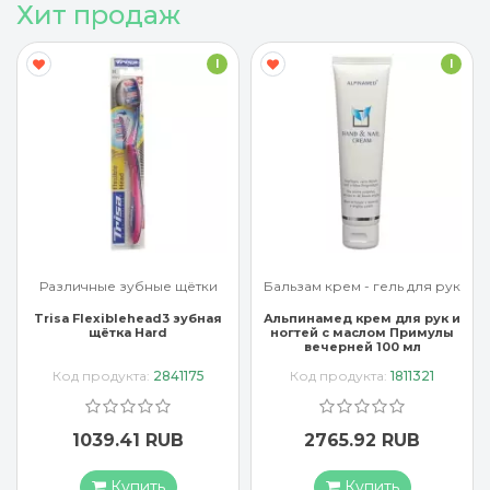
Хит продаж
I
I
Различные зубные щётки
Бальзам крем - гель для рук
Trisa Flexiblehead3 зубная
Альпинамед крем для рук и
щётка Hard
ногтей с маслом Примулы
вечерней 100 мл
Код продукта:
2841175
Код продукта:
1811321
1039.41 RUB
2765.92 RUB
Купить
Купить