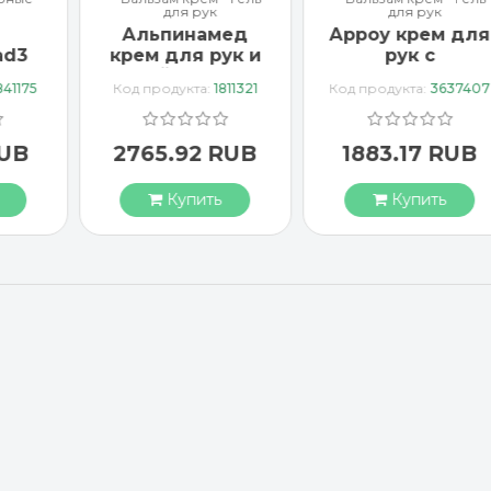
для рук
для рук
Альпинамед
Арроу крем для
ad3
крем для рук и
рук с
тка
ногтей с маслом
миндальным
841175
Код продукта:
1811321
Код продукта:
3637407
Примулы
маслом 65 мл
вечерней 100 мл
RUB
2765.92 RUB
1883.17 RUB
Купить
Купить