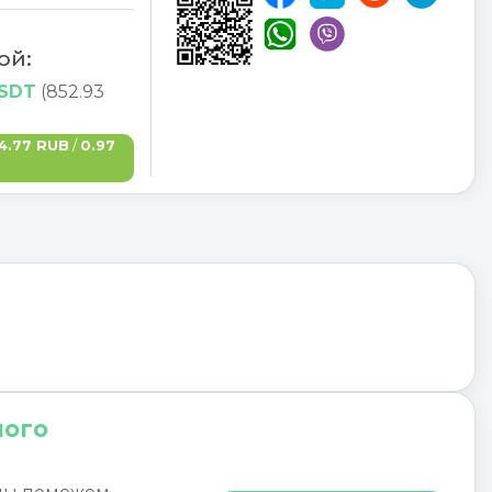
ой:
USDT
(852.93
4.77 RUB
/
0.97
ного