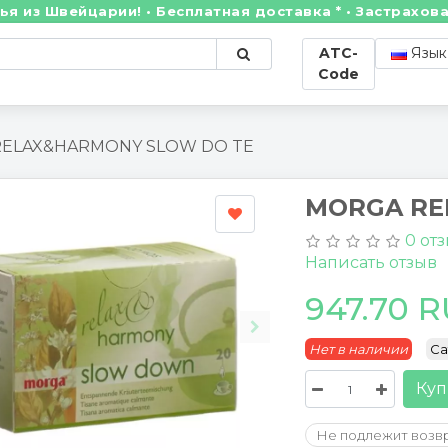
 Швейцарии! • Бесплатная доставка * • Застрахованны
ATC-
Язык
Code
ELAX&HARMONY SLOW DO TE
MORGA RE
0 от
Написать отзыв
947.70 
Нет в наличии
Ca
Куп
Не подлежит возв