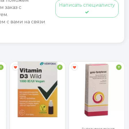
мы поможем
Написать специалисту
м заказ с
ем.
ем с вами на связи
I
F
Y
Антианемические