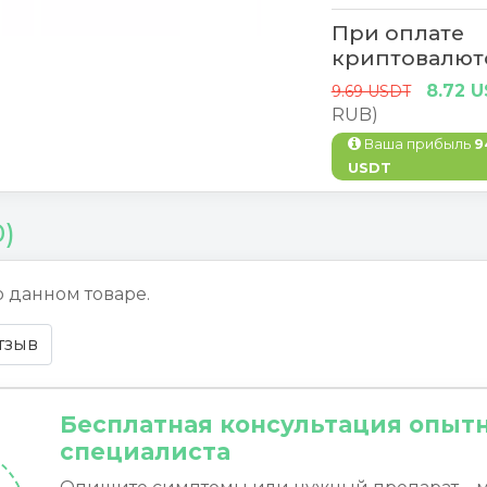
При оплате
криптовалют
8.72 
9.69 USDT
RUB)
Ваша прибыль
9
USDT
0)
о данном товаре.
тзыв
Бесплатная консультация опыт
специалиста