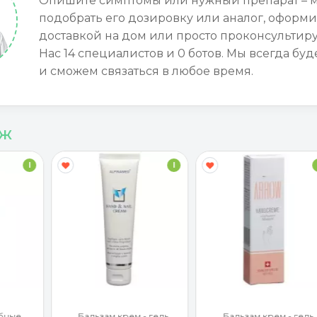
Опишите симптомы или нужный препарат – 
подобрать его дозировку или аналог, оформи
доставкой на дом или просто проконсультиру
Нас 14 специалистов и 0 ботов. Мы всегда буд
и сможем связаться в любое время.
аж
I
I
бные
Бальзам крем - гель
Бальзам крем - гель