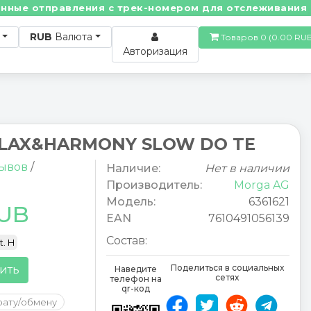
е отправления с трек-номером для отслеживания! • П
RUB
Валюта
Товаров 0 (0.00
Авторизация
LAX&HARMONY SLOW DO TE
зывов
/
Наличие:
Нет в наличии
Производитель:
Morga AG
Модель:
6361621
RUB
EAN
7610491056139
Состав:
t. H
Поделиться в социальных
ить
Наведите
сетях
телефон на
qr-код
рату/обмену