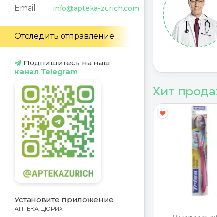
Email
info@apteka-zurich.com
Отследить отправление
Подпишитесь на наш
канал Telegram
Хит прод
Y
G
Установите приложение
АПТЕКА ЦЮРИХ
ротекторы
Различные зу