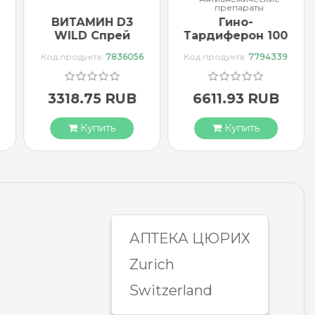
препараты
ВИТАМИН D3
Гино-
WILD Спрей
Тардиферон 100
1000 МЕ
драже
Код продукта:
7836056
Код продукта:
7794339
веганский
3318.75 RUB
6611.93 RUB
Купить
Купить
АПТЕКА ЦЮРИХ
Zurich
Switzerland