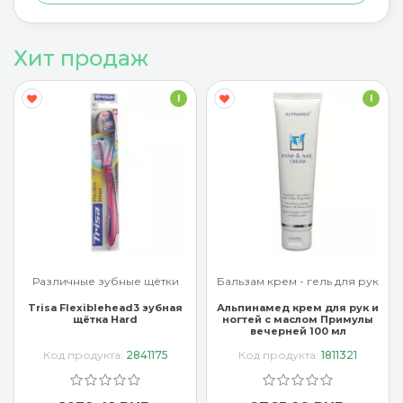
Хит продаж
I
I
Различные зубные щётки
Бальзам крем - гель для рук
Trisa Flexiblehead3 зубная
Альпинамед крем для рук и
щётка Hard
ногтей с маслом Примулы
вечерней 100 мл
Код продукта:
2841175
Код продукта:
1811321