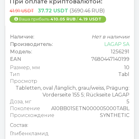
При оплате криптовалютой:
37.72 USDT
(3690.46 RUB)
41.91 USDT
Ваша прибыль
410.05 RUB
/
4.19 USDT
Наличие:
Нет в наличии
Производитель:
LAGAP SA
Модель:
1256291
EAN
7680447140199
Размер, мм
10
Тип
Tabl
Просмотр
Tabletten, oval /länglich, grau/weiss, Prägung:
Vorderseite 155 5; Rückseite LAGAP
Доза, мг
5
Поколение
A10BB01SETN000005000TABL
Происхождение
SYNTHETIC
Состав:
Глибенкламид