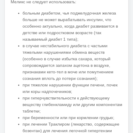
Меликс не следует использовать:
больным диабетом,
чья поджелудочная железа
больше не может вырабатывать инсулин, что
особенно актуально, когда диабет развивается в
детстве или подростковом возрасте (так
называемый диабет 1 типа);
в случае нестабильного диабета с частыми
тяжелыми нарушениями обмена веществ
(особенно в случае избытка сахара, который
сопровождается запахом ацетона в воздухе,
признаками кето-тел в моче или помутнением
сознания вплоть до потери сознания);
при тяжелом нарушении функции печени, почек
или коры надпочечников;
при гиперчувствительности к действующему
веществу глибенкламиду или другим компонентам
таблетки;
при беременности или при кормлении грудью;
при лечении Траклиром (лекарство, содержащее
бозентан) для лечения легочной гипертензии