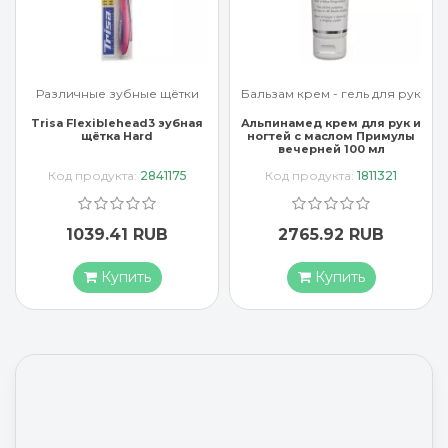
Бальзам крем - гель для рук
Бальзам крем - гель для рук
Альпинамед крем для рук и
Арроу крем для рук с
ногтей с маслом Примулы
миндальным маслом 65 мл
вечерней 100 мл
Код продукта:
1811321
Код продукта:
3637407
2765.92 RUB
1883.17 RUB
Купить
Купить