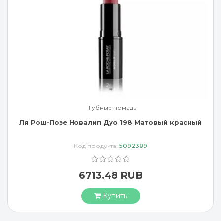
Губные помады
Ля Рош-Позе Новалип Дуо 198 Матовый красный
Код продукта:
5092389
6713.48 RUB
Купить