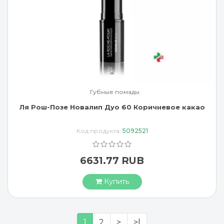
Губные помады
Ля Рош-Позе Новалип Дуо 60 Коричневое какао
Код продукта:
5092521
6631.77 RUB
Купить
1
2
>
>|