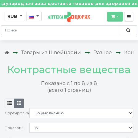
ародная авиа доставка товаров для здоровья из Швейц
RUB
Товары из Швейцарии
Разное
Конт
Контрастные вещества
Показано с 1 по 8 из 8
(всего 1 страниц)
Сортировка:
Показать: