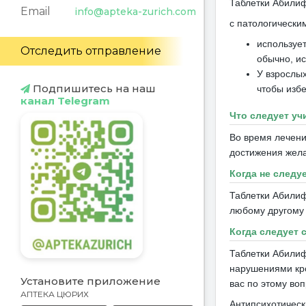
Таблетки Абилиф
Email
info@apteka-zurich.com
с патологически
используе
Отследить отправление
обычно, и
У взрослы
Подпишитесь на наш
чтобы избе
канал Telegram
Что следует у
Во время лечени
достижения жел
Когда не следу
Таблетки Абилиф
любому другому
Когда следует
Таблетки Абилиф
нарушениями кр
Установите приложение
вас по этому во
АПТЕКА ЦЮРИХ
Антипсихотическ