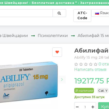
арии! • Бесплатная доставка * • Застрахованные отпр
ATC-
Язык
Code
из Швейцарии
Психолептики
Абилифай 15 мг
Абилифай 
Abilify 15 mg 28 ta
0 от
Написать отзыв
19217.75
В наличии
Cat. Y
Доступно 35 штук
Куп