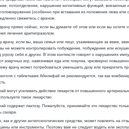
ие, потоотделение, нарушение когнитивных функций, внезапные и
головокружение (особенно при вставании из положения лежа или 
едленно свяжитесь с врачом.
врачу прямо сейчас, если вы думаете об этом или если вы хотите ч
емя лечения арипипразолом.
 врачу, если вы, ваша семья или лицо, ухаживающее за вами, зам
вы не можете контролировать побуждение, побуждение или искуше
 угрозу себя и других.
В этом контексте говорят о нарушениях имп
 от азартных игр, навязчивая еда или покупка, чрезмерно повыше
ему врачу может потребоваться уменьшить дозу или прекратить пр
коголя с таблетками Абилифай не рекомендуется, так как комбин
ть.
ай могут усиливать действие лекарств от повышенного артериальн
спользуете такое лекарство.
ай содержат лактозу.
Пожалуйста, принимайте это лекарство только
 сахара.
к, как и другие антипсихотические средства, может повлиять на от
ашины или инструменты.
Поэтому вам не следует водить или эксплу