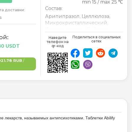
min 15 / max 25 ℃
Состав:
а доставки:
Арипипразол
,
Целлюлоза
,
6
Микрокристаллический
,
Оксида железа (iii)
,
Оксид
железа (iii)
,
Гипролоза
,
Лактоза
,
ой:
Поделиться в социальных
Наведите
сетях
телефон на
Магния стеарат
,
Магния
80 USDT
qr-код
стеарат
,
Кукурузный крахмал
921.78 RUB
/
Aripiprazol
,
Cellulose
,
mikrokristalline
,
Eisen(III)-oxid
,
Hyprolose
,
Lactose-1-Wasser
,
Magnesium stearat
,
Maisstärke
,
пе лекарств, называемых антипсихотиками.
Таблетки Abilify