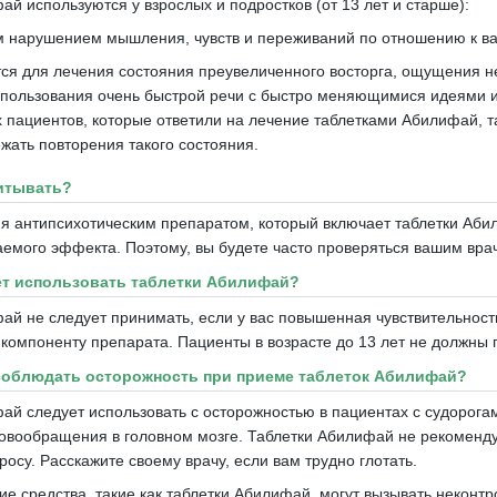
ай используются у взрослых и подростков (от 13 лет и старше):
м нарушением мышления, чувств и переживаний по отношению к в
тся для лечения состояния преувеличенного восторга, ощущения н
спользования очень быстрой речи с быстро меняющимися идеями и
х пациентов, которые ответили на лечение таблетками Абилифай, 
жать повторения такого состояния.
читывать?
я антипсихотическим препаратом, который включает таблетки Аби
аемого эффекта.
Поэтому, вы будете часто проверяться вашим вра
ет использовать таблетки Абилифай?
ай не следует принимать, если у вас повышенная чувствительност
 компоненту препарата.
Пациенты в возрасте до 13 лет не должны
 соблюдать осторожность при приеме таблеток Абилифай?
ай следует использовать с осторожностью в пациентах с судорога
овообращения в головном мозге.
Таблетки Абилифай не рекоменду
просу.
Расскажите своему врачу, если вам трудно глотать.
ие средства, такие как таблетки Абилифай, могут вызывать неконт