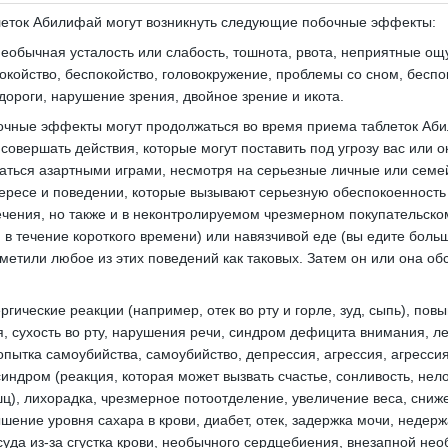
леток Абилифай могут возникнуть следующие побочные эффекты:
необычная усталость или слабость, тошнота, рвота, неприятные ощ
окойство, беспокойство, головокружение, проблемы со сном, беспо
удороги, нарушение зрения, двойное зрение и икота.
чные эффекты могут продолжаться во время приема таблеток Аби
совершать действия, которые могут поставить под угрозу вас или
аться азартными играми, несмотря на серьезные личные или семе
ересе и поведении, которые вызывают серьезную обеспокоенность у
ечения, но также и в неконтролируемом чрезмерном покупательско
 в течение короткого времени) или навязчивой еде (вы едите боль
аметили любое из этих поведений как таковых.
Затем он или она об
ергические реакции (например, отек во рту и горле, зуд, сыпь), п
я, сухость во рту, нарушения речи, синдром дефицита внимания, ле
опытка самоубийства, самоубийство, депрессия, агрессия, агрессия
индром (реакция, которая может вызвать счастье, сонливость, нело
ц), лихорадка, чрезмерное потоотделение, увеличение веса, сниж
ышение уровня сахара в крови, диабет, отек, задержка мочи, неде
суда из-за сгустка крови, необычного сердцебиения, внезапной н