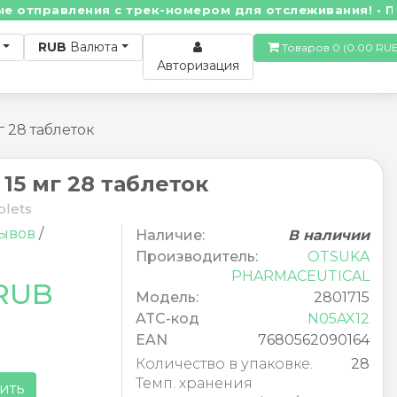
авления с трек-номером для отслеживания! • По вопр
RUB
Валюта
Товаров 0 (0.00
Авторизация
 28 таблеток
15 мг 28 таблеток
blets
зывов
/
Наличие:
В наличии
Производитель:
OTSUKA
PHARMACEUTICAL
 RUB
Модель:
2801715
ATC-код
N05AX12
EAN
7680562090164
Количество в упаковке.
28
Темп. хранения
ить