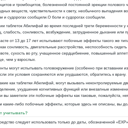
оцитов и тромбоцитов, болезненной постоянной эрекции полового чл
дных веществ, чувствительности к свету, необычного выпадения в
ли и судорогах сообщили.О боли и судорогах сообщили.
ии таблеток Абилифай во время последней трети беременности у н
, слабость, сонливость, возбуждение, затрудненное дыхание или 
расте от 13 до 17 лет испытывают побочные эффекты такого же тип
 как сонливость, двигательные расстройства, неспособность сидет
воте, сухость во рту, учащенное сердцебиение, повышенный аппет
е, чем у взрослых.
нты могут испытывать головокружение (особенно при вставании и
сли эти условия сохраняются или ухудшаются, обратитесь к врачу.
такие как таблетки Абилифай, могут вызывать неконтролируемые д
деление, ухудшение когнитивных функций или внезапные изменени
и вы заметили эти побочные эффекты как таковые, пожалуйста, не
и какие-либо побочные эффекты, которые здесь не описаны, вы д
ет учитывать?
редство следует использовать только до даты, обозначенной «EXP»