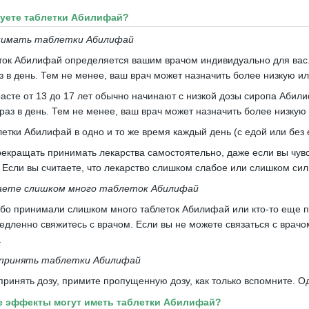
зуете таблетки Абилифай?
инимать таблетки Абилифай
ток Абилифай определяется вашим врачом индивидуально для вас
з в день.
Тем не менее, ваш врач может назначить более низкую ил
расте от 13 до 17 лет обычно начинают с низкой дозы сиропа Абил
раз в день.
Тем не менее, ваш врач может назначить более низкую 
етки Абилифай в одно и то же время каждый день (с едой или без
екращать принимать лекарства самостоятельно, даже если вы чув
.
Если вы считаете, что лекарство слишком слабое или слишком си
аете слишком много таблеток Абилифай
ибо принимали слишком много таблеток Абилифай или кто-то еще 
едленно свяжитесь с врачом.
Если вы не можете связаться с врачо
.
 принять таблетки Абилифай
принять дозу, примите пропущенную дозу, как только вспомните.
Од
е эффекты могут иметь таблетки Абилифай?