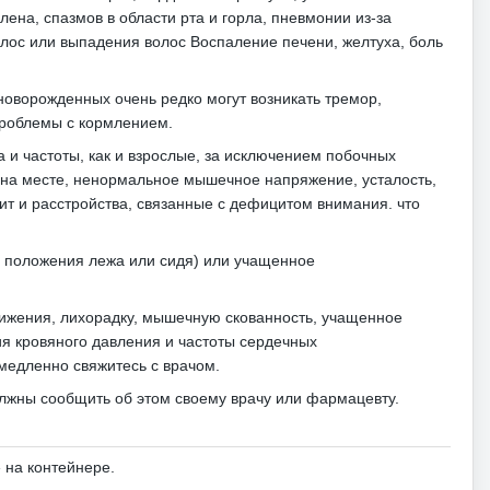
ена, спазмов в области рта и горла, пневмонии из-за
олос или выпадения волос Воспаление печени, желтуха, боль
оворожденных очень редко могут возникать тремор,
проблемы с кормлением.
а и частоты, как и взрослые, за исключением побочных
ь на месте, ненормальное мышечное напряжение, усталость,
ит и расстройства, связанные с дефицитом внимания. что
з положения лежа или сидя) или учащенное
вижения, лихорадку, мышечную скованность, учащенное
я кровяного давления и частоты сердечных
медленно свяжитесь с врачом.
олжны сообщить об этом своему врачу или фармацевту.
 на контейнере.