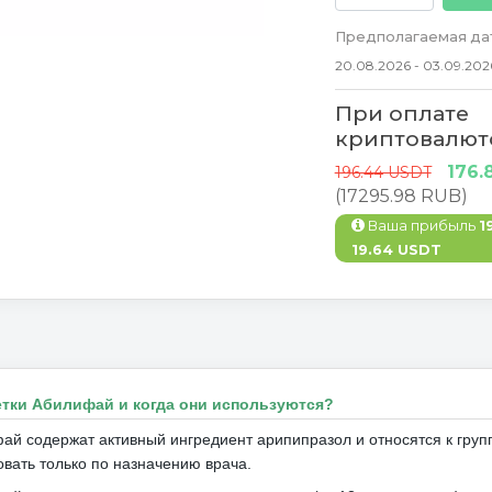
Предполагаемая дат
20.08.2026 - 03.09.202
При оплате
криптовалют
176.
196.44 USDT
(17295.98 RUB)
Ваша прибыль
1
19.64 USDT
етки Абилифай и когда они используются?
ай содержат активный ингредиент арипипразол и относятся к груп
овать только по назначению врача.