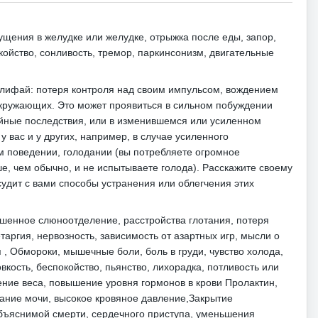
ущения в желудке или желудке, отрыжка после еды, запор,
койство, сонливость, тремор, паркинсонизм, двигательные
лифай: потеря контроля над своим импульсом, вождением
 окружающих.
Это может проявиться в сильном побуждении
йные последствия, или в изменившемся или усиленном
 вас и у других, например, в случае усиленного
м поведении, голодании (вы потребляете огромное
ше, чем обычно, и не испытываете голода).
Расскажите своему
судит с вами способы устранения или облегчения этих
овышенное слюноотделение, расстройства глотания, потеря
таргия, нервозность, зависимость от азартных игр, мысли о
 , Обмороки, мышечные боли, боль в груди, чувство холода,
вкость, беспокойство, пьянство, лихорадка, потливость или
ение веса, повышение уровня гормонов в крови Пролактин,
ржание мочи, высокое кровяное давление,Закрытие
еобъяснимой смерти, сердечного приступа, уменьшения