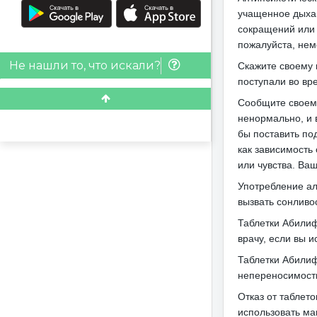
учащенное дыхан
сокращений или 
пожалуйста, нем
Не нашли то, что искали?
Скажите своему 
поступали во вр
Сообщите своему
ненормально, и 
бы поставить под
как зависимость
или чувства.
Ваш
Употребление ал
вызвать сонливос
Таблетки Абилиф
врачу, если вы и
Таблетки Абилиф
непереносимость
Отказ от таблето
использовать м