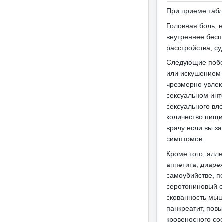
При приеме таб
Головная боль, 
внутреннее бесп
расстройства, с
Следующие побо
или искушением 
чрезмерно увлек
сексуальном инт
сексуального вл
количество пищи
врачу
если вы з
симптомов.
Кроме того, алл
аппетита, диаре
самоубийстве, п
серотониновый с
скованность мыш
панкреатит, пов
кровеносного со