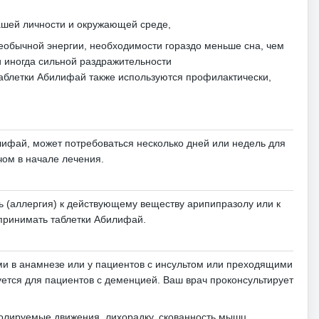
ашей личности и окружающей среде,
еобычной энергии, необходимости гораздо меньше сна, чем
 иногда сильной раздражительности
таблетки Абилифай также используются профилактически,
лифай, может потребоваться несколько дней или недель для
чом в начале лечения.
ь (аллергия) к действующему веществу арипипразолу или к
 принимать таблетки Абилифай.
ми в анамнезе или у пациентов с инсультом или преходящими
ется для пациентов с деменцией.
Ваш врач проконсультирует
ролируемые движения, лихорадку, скованность мышц,