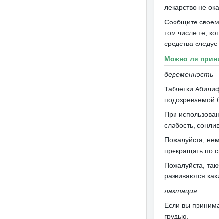
лекарство не ока
Сообщите своему
том числе те, к
средства следует
Можно ли прин
беременность
Таблетки Абилиф
подозреваемой б
При использован
слабость, сонли
Пожалуйста, нем
прекращать по 
Пожалуйста, так
развиваются как
лактация
Если вы принима
грудью.