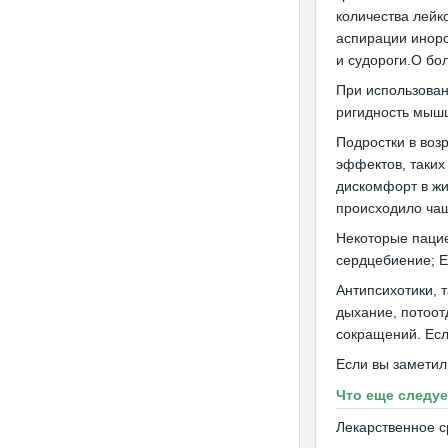
количества лейк
аспирации иноро
и судороги.О бо
При использован
ригидность мышц
Подростки в воз
эффектов, таких
дискомфорт в жи
происходило чащ
Некоторые пацие
сердцебиение;
Е
Антипсихотики, 
дыхание, потоот
сокращений.
Есл
Если вы заметил
Что еще следу
Лекарственное с