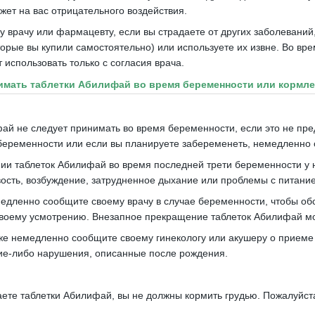
жет на вас отрицательного воздействия.
 врачу или фармацевту, если вы страдаете от других заболеваний,
оторые вы купили самостоятельно) или используете их извне.
Во вре
 использовать только с согласия врача.
имать таблетки Абилифай во время беременности или кормл
ай не следует принимать во время беременности, если это не пр
еременности или если вы планируете забеременеть, немедленно о
ии таблеток Абилифай во время последней трети беременности у 
вость, возбуждение, затрудненное дыхание или проблемы с питани
едленно сообщите своему врачу в случае беременности, чтобы обс
своему усмотрению.
Внезапное прекращение таблеток Абилифай мо
же немедленно сообщите своему гинекологу или акушеру о приеме 
ие-либо нарушения, описанные после рождения.
ете таблетки Абилифай, вы не должны кормить грудью.
Пожалуйста