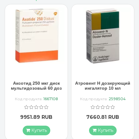
Атровент Н дозирующий
Доспир раствор для
ингалятор 10 мл
ингаляций 60 x 2.5 мл
Код продукта:
2598504
Код продукта:
2391938
7660.81 RUB
9651.18 RUB
Купить
Купить