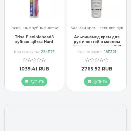
Бальзам крем - гель для рук
Бальзам крем - гель для рук
Альпинамед крем для
Арроу крем для рук с
рук и ногтей с маслом
миндальным маслом 65
Примулы вечерней 100
мл
мл
Код продукта:
1811321
Код продукта:
3637407
2765.92 RUB
1883.17 RUB
Купить
Купить