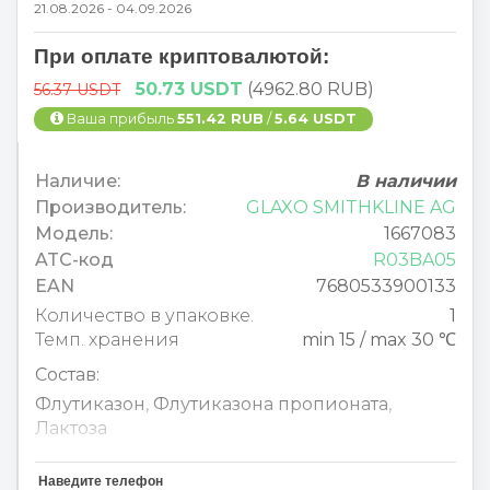
21.08.2026 - 04.09.2026
При оплате криптовалютой:
50.73 USDT
(4962.80 RUB)
56.37 USDT
Ваша прибыль
551.42 RUB
/
5.64 USDT
Наличие:
В наличии
Производитель:
GLAXO SMITHKLINE AG
Модель:
1667083
ATC-код
R03BA05
EAN
7680533900133
Количество в упаковке.
1
Темп. хранения
min 15 / max 30 ℃
Состав:
Флутиказон
,
Флутиказона пропионата
,
Лактоза
Fluticason
,
Fluticason propionat
,
Lactose-1-
Наведите телефон