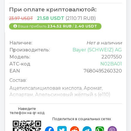
При оплате криптовалютой:
21.58 USDT
(2110.71 RUB)
23.97 USDT
Ваша прибыль
234.52 RUB
/
2.40 USDT
Наличие:
Нет в наличии
Производитель:
Bayer (SCHWEIZ) AG
Модель:
2207550
ATC-код
N02BA01
EAN
7680495260320
Состав:
Ацетилсалициловая кислота
,
Аромат
,
Аспартам
,
Апельсиновый жёлтый s (e110)
Acetylsalicylsäure
,
Aromatica
,
Aspartam
,
Наведите
телефон на qr-код
Gelborange S (E110)
,
Поделиться в социальных сетях