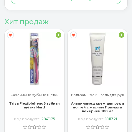
Хит продаж
I
I
Бальзам крем - гель для рук
Бальзам крем - гель для рук
Альпинамед крем для рук и
Арроу крем для рук с
ногтей с маслом Примулы
миндальным маслом 65 мл
вечерней 100 мл
Код продукта:
1811321
Код продукта:
3637407