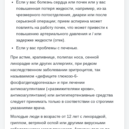
Если у вас болезнь сердца или почек или у вас
повышенная потеря жидкости, например, из-за
чрезмерного потоотделения, диареи или после
серьезной операции;
прием аспирина может
повлиять на работу почек, что может привести к
повышению артериального давления и / или
задержке жидкости (отек).
Если у вас проблемы с печенью.
При астме, крапивнице, полипах носа, сенной
лихорадке или других аллергиях, при редком
наследственном заболевании эритроцитов, так
называемом «дефиците глюкозо-6-
фосфатдегидрогеназы» и при лечении
антикоагулянтами («разжижителями крови»,
антикоагулянтами) или антигипертензивные средства
следует принимать только в соответствии со строгими
указаниями врача.
Молодые люди в возрасте от 12 лет с лихорадкой,
гриппом, ветряной оспой или другими вирусными
заболеваниями могут принимать Аспирин только по