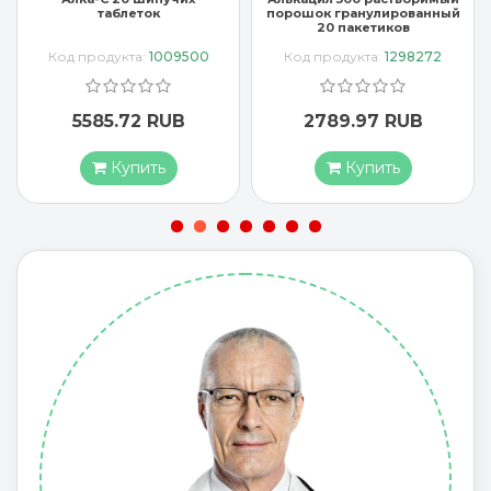
порошок гранулированный
суппозиториев
20 пакетиков
Код продукта:
1298272
Код продукта:
1379591
2789.97 RUB
1500.89 RUB
Купить
Купить