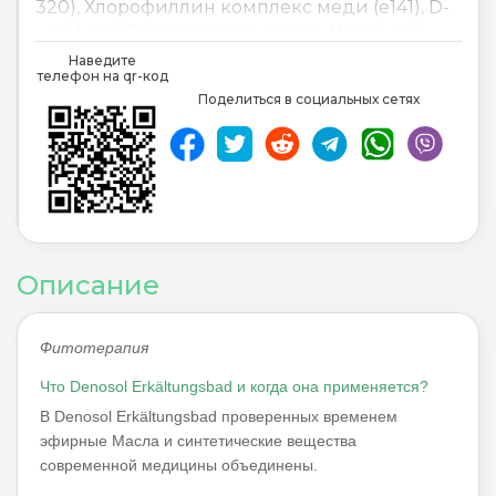
320)
,
Хлорофиллин комплекс меди (e141)
,
D-
камфора
,
Эвкалиптовое масло
,
Масло мяты
перечной
,
Масло мяты перечной
,
Масло
Наведите
телефон на qr-код
розмарина
,
Скипидарное масло
,
Поделиться в социальных сетях
Медицинский
Benzyl nicotinat
,
Butylhydroxyanisol (E320)
,
Chlorophyllin-Kupfer-Komplex (E141)
,
D-
Campher
,
Eucalyptusöl
,
Pfefferminzöl
,
Rosmarinöl
,
Terpentinöl
,
medizinal
,
Описание
Фитотерапия
Что Denosol Erkältungsbad и когда она применяется?
В Denosol Erkältungsbad проверенных временем
эфирные Масла и синтетические вещества
современной медицины объединены.