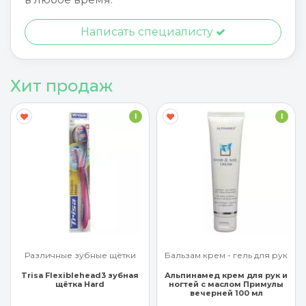
Написать специалисту
Хит продаж
I
I
ётки
Бальзам крем - гель для рук
Бальзам крем - гель для 
убная
Альпинамед крем для рук и
Арроу крем для рук с
ногтей с маслом Примулы
миндальным маслом 65 
вечерней 100 мл