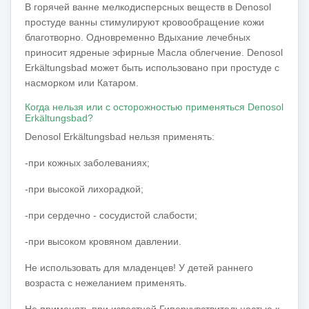
В горячей ванне мелкодисперсных веществ в Denosol
простуде ванны стимулируют кровообращение кожи
благотворно. Одновременно Вдыхание лечебных
приносит ядреные эфирные Масла облегчение. Denosol
Erkältungsbad может быть использовано при простуде с
насморком или Катаром.
Когда нельзя или с осторожностью применяться Denosol
Erkältungsbad?
Denosol Erkältungsbad нельзя применять:
-при кожных заболеваниях;
-при высокой лихорадкой;
-при сердечно - сосудистой слабости;
-при высоком кровяном давлении.
Не использовать для младенцев! У детей раннего
возраста с нежеланием применять.
Не применять при известной Гиперчувствительностью к