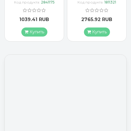
175
Код продукта:
1811321
Код продукта:
3637407
2765.92 RUB
1883.17 RUB
Купить
Купить