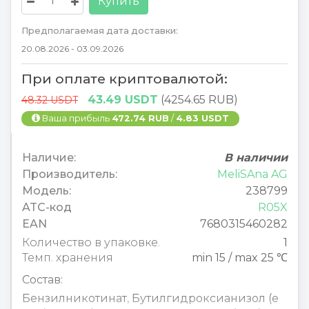
Купить
Предполагаемая дата доставки:
20.08.2026 - 03.09.2026
При оплате криптовалютой:
43.49 USDT
(4254.65 RUB)
48.32 USDT
Ваша прибыль
472.74 RUB
/
4.83 USDT
Наличие:
В наличии
Производитель:
MeliSAna AG
Модель:
238799
ATC-код
R05X
EAN
7680315460282
Количество в упаковке.
1
Темп. хранения
min 15 / max 25 ℃
Состав:
Бензилникотинат
,
Бутилгидроксианизол (е