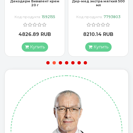
ем
Дер-мед экстра мягкий 500
Имазол крем 30 г
мл
Код продукта:
7793803
Код продукта:
1909623
8210.14 RUB
5264.28 RUB
Купить
Купить