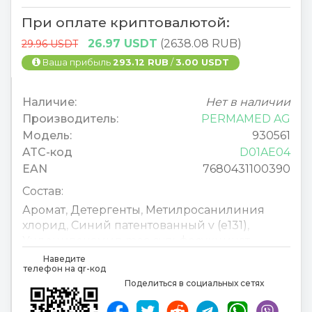
При оплате криптовалютой:
26.97 USDT
(2638.08 RUB)
29.96 USDT
Ваша прибыль
293.12 RUB
/
3.00 USDT
Наличие:
Нет в наличии
Производитель:
PERMAMED AG
Модель:
930561
ATC-код
D01AE04
EAN
7680431100390
Состав:
Аромат
,
Детергенты
,
Метилросанилиния
хлорид
,
Синий патентованный v (e131)
,
Ундециленамид mea сульфосукцинат
,
Динатриевая соль
Наведите
телефон на qr-код
Поделиться в социальных сетях
Aromatica
,
Detergens
,
Methylrosanilinium
chlorid
,
Patentblau V (E131)
,
Undecylenamid