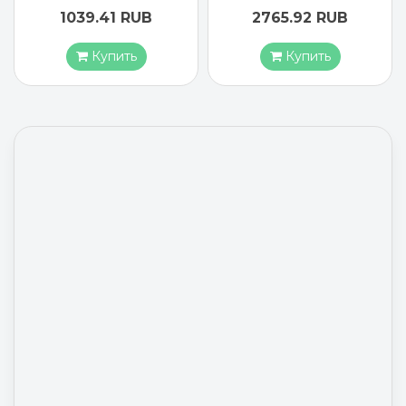
RUB
2765.92 RUB
1883.17 RU
ь
Купить
Купить