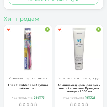
Хит продаж
I
I
ые щётки
Бальзам крем - гель для рук
Бальзам крем - гель 
ad3 зубная
Альпинамед крем для рук и
Арроу крем для р
rd
ногтей с маслом Примулы
миндальным маслом
вечерней 100 мл
2841175
Код продукта:
1811321
Код продукта:
363