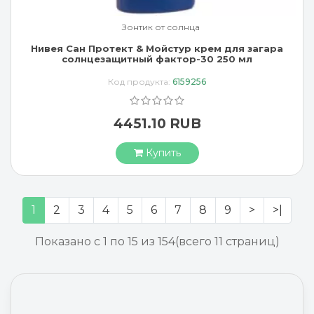
Зонтик от солнца
Нивея Сан Протект & Мойстур крем для загара
солнцезащитный фактор-30 250 мл
Код продукта:
6159256
4451.10 RUB
Купить
1
2
3
4
5
6
7
8
9
>
>|
Показано с 1 по 15 из 154
(всего 11 страниц)