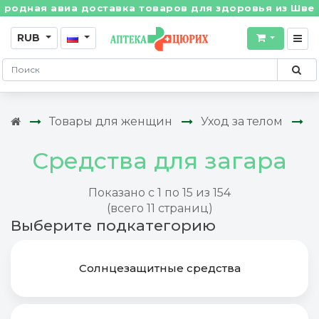
авиа доставка товаров для здоровья из Швейцарии! •
RUB
Товары для женщин
Уход за телом
С
Средства для загара
Показано с 1 по 15 из 154
(всего 11 страниц)
Выберите подкатегорию
Солнцезащитные средства