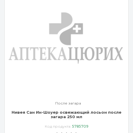
После загара
Нивея Сан Ин-Шоуер освежающий лосьон после
загара 250 мл
Код продукта:
5785709