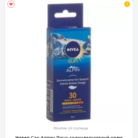
I
Зонтик от солнца
Нивея Сан Алпин Лицо солнцезащитный крем