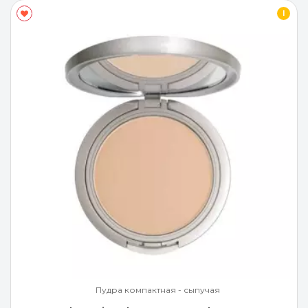
I
Пудра компактная - сыпучая