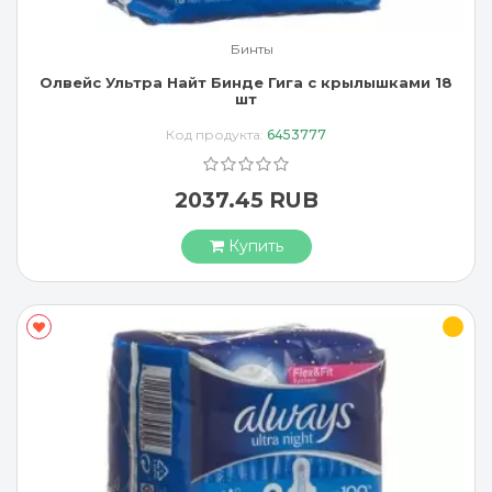
Бинты
Олвейс Ультра Найт Бинде Гига с крылышками 18
шт
Код продукта:
6453777
2037.45 RUB
Купить