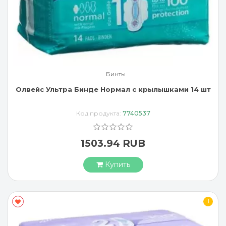
Бинты
Олвейс Ультра Бинде Нормал с крылышками 14 шт
Код продукта:
7740537
1503.94 RUB
Купить
I