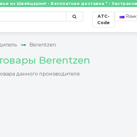
из Швейцарии! • Бесплатная доставка * • Застрахова
ATC-
Язык
Code
дитель
Berentzen
товары Berentzen
товара данного производителя.