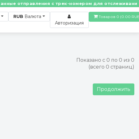
нные отправления с трек-номером для отслеживания! •
RUB
Валюта
Товаров 0 (0.00
Авторизация
Показано с 0 по 0 из 0
(всего 0 страниц)
Продолжить