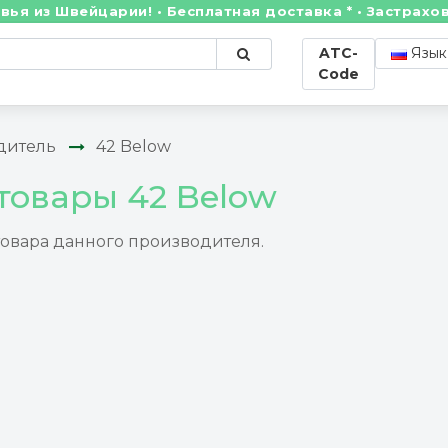
из Швейцарии! • Бесплатная доставка * • Застрахова
ATC-
Язык
Code
дитель
42 Below
товары 42 Below
товара данного производителя.