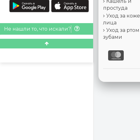
Кашель и
простуда
Уход за кож
лица
Не нашли то, что искали?
Уход за ртом
зубами