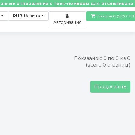
нные отправления с трек-номером для отслеживания! •
RUB
Валюта
Товаров 0 (0.00
Авторизация
Показано с 0 по 0 из 0
(всего 0 страниц)
Продолжить