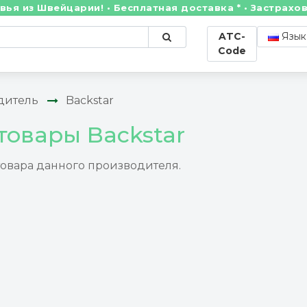
из Швейцарии! • Бесплатная доставка * • Застрахова
ATC-
Язык
Code
дитель
Backstar
товары Backstar
товара данного производителя.