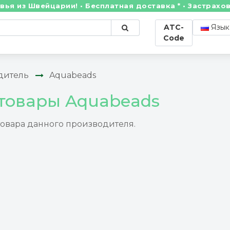
из Швейцарии! • Бесплатная доставка * • Застрахован
ATC-
Язык
Code
дитель
Aquabeads
 товары Aquabeads
товара данного производителя.