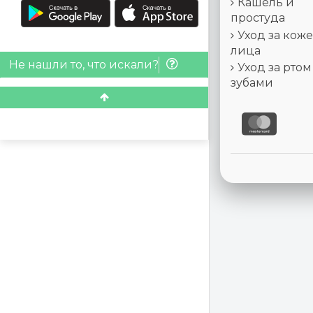
Кашель и
простуда
Уход за кож
лица
Не нашли то, что искали?
Уход за ртом
зубами