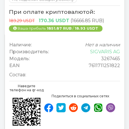
При оплате криптовалютой:
170.36 USDT
(16666.85 RUB)
189.29 USDT
Ваша прибыль
1851.87 RUB
/
18.93 USDT
Наличие:
Нет в наличии
Производитель:
SIGVARIS AG
Модель:
3267465
EAN
7611711251822
Состав:
Наведите
телефон на qr-код
Поделиться в социальных сетях