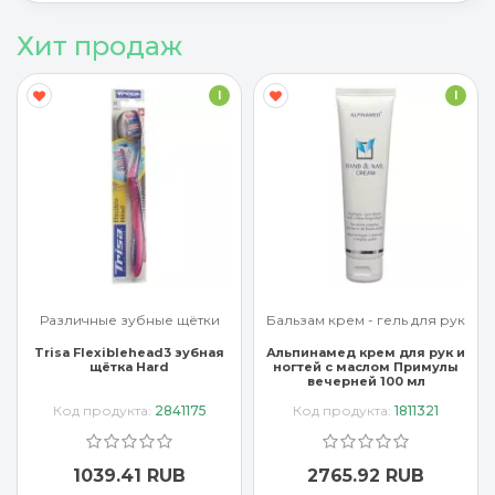
Хит продаж
I
I
Различные зубные щётки
Бальзам крем - гель для рук
Trisa Flexiblehead3 зубная
Альпинамед крем для рук и
щётка Hard
ногтей с маслом Примулы
вечерней 100 мл
Код продукта:
2841175
Код продукта:
1811321
1039.41 RUB
2765.92 RUB