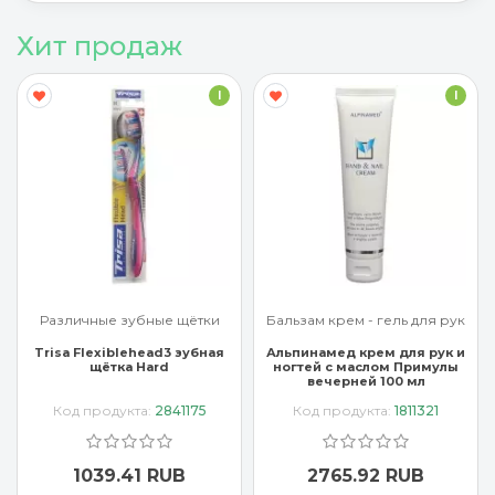
Хит продаж
I
I
Различные зубные щётки
Бальзам крем - гель для рук
Trisa Flexiblehead3 зубная
Альпинамед крем для рук и
щётка Hard
ногтей с маслом Примулы
вечерней 100 мл
Код продукта:
2841175
Код продукта:
1811321
1039.41 RUB
2765.92 RUB