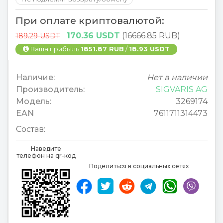
При оплате криптовалютой:
170.36 USDT
(16666.85 RUB)
189.29 USDT
Ваша прибыль
1851.87 RUB
/
18.93 USDT
Наличие:
Нет в наличии
Производитель:
SIGVARIS AG
Модель:
3269174
EAN
7611711314473
Состав:
Наведите
телефон на qr-код
Поделиться в социальных сетях