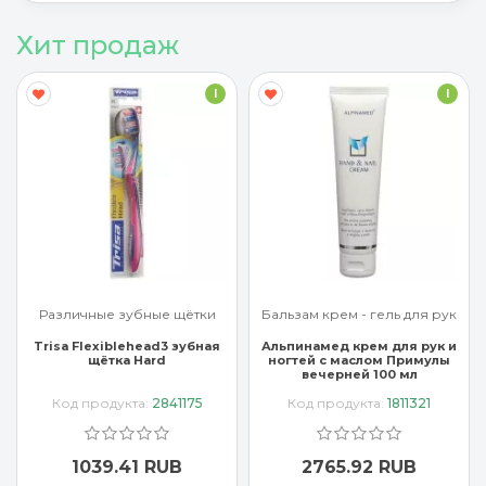
Хит продаж
I
I
Различные зубные щётки
Бальзам крем - гель для рук
Trisa Flexiblehead3 зубная
Альпинамед крем для рук и
щётка Hard
ногтей с маслом Примулы
вечерней 100 мл
Код продукта:
2841175
Код продукта:
1811321
1039.41 RUB
2765.92 RUB