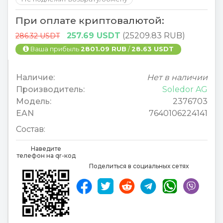
При оплате криптовалютой:
257.69 USDT
(25209.83 RUB)
286.32 USDT
Ваша прибыль
2801.09 RUB
/
28.63 USDT
Наличие:
Нет в наличии
Производитель:
Soledor AG
Модель:
2376703
EAN
7640106224141
Состав:
Наведите
телефон на qr-код
Поделиться в социальных сетях