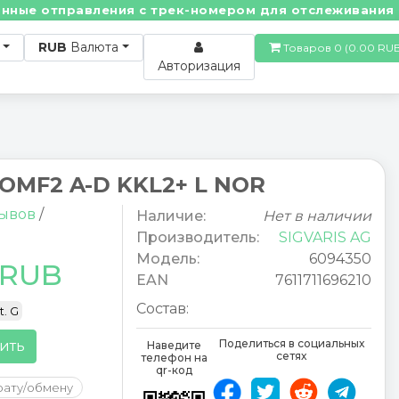
ые отправления с трек-номером для отслеживания! • П
RUB
Валюта
Товаров 0 (0.00
Авторизация
COMF2 A-D KKL2+ L NOR
зывов
/
Наличие:
Нет в наличии
Производитель:
SIGVARIS AG
Модель:
6094350
 RUB
EAN
7611711696210
Состав:
t. G
Поделиться в социальных
ить
Наведите
сетях
телефон на
qr-код
рату/обмену