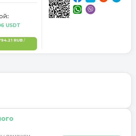
ой:
06 USDT
794.21 RUB
/
ного