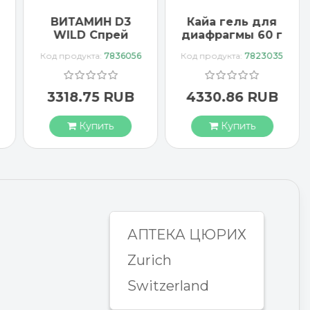
ВИТАМИН D3
Кайа гель для
WILD Спрей
диафрагмы 60 г
1000 МЕ
Код продукта:
7836056
Код продукта:
7823035
веганский
3318.75 RUB
4330.86 RUB
Купить
Купить
АПТЕКА ЦЮРИХ
Zurich
Switzerland