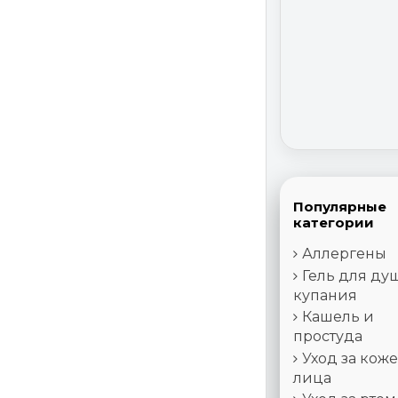
Популярные
категории
Аллергены
Гель для ду
купания
Кашель и
простуда
Уход за кож
лица