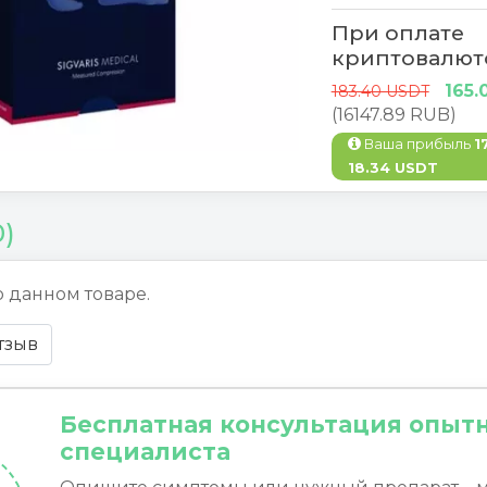
При оплате
криптовалют
165.
183.40 USDT
(16147.89 RUB)
Ваша прибыль
1
18.34 USDT
0)
о данном товаре.
тзыв
Бесплатная консультация опыт
специалиста