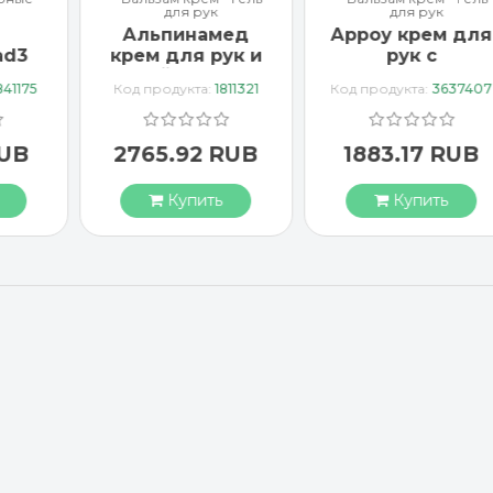
для рук
для рук
Альпинамед
Арроу крем для
ad3
крем для рук и
рук с
тка
ногтей с маслом
миндальным
841175
Код продукта:
1811321
Код продукта:
3637407
Примулы
маслом 65 мл
вечерней 100 мл
RUB
2765.92 RUB
1883.17 RUB
Купить
Купить