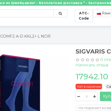
 Швейцарии! • Бесплатная доставка * • Застрахованн
ATC-
Язык
Code
 COMF2 A-D KKL2+ L NOR
SIGVARIS 
0 от
Написать отзыв
17942.10
Нет в наличии
Ca
Куп
Не подлежит возв