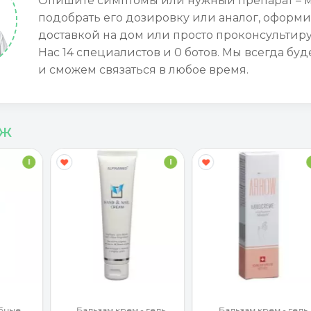
Опишите симптомы или нужный препарат – 
подобрать его дозировку или аналог, оформи
доставкой на дом или просто проконсультиру
Нас 14 специалистов и 0 ботов. Мы всегда буд
и сможем связаться в любое время.
аж
I
I
бные
Бальзам крем - гель
Бальзам крем - гель