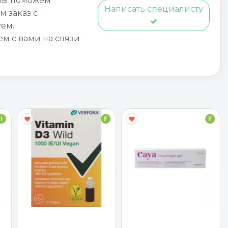
мы поможем
Написать специалисту
м заказ с
ем.
ем с вами на связи
I
F
F