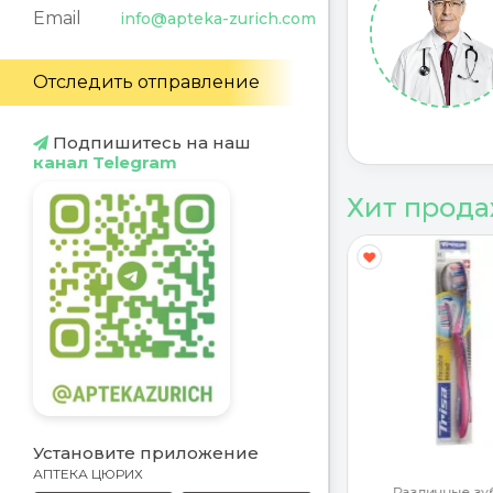
Email
info@apteka-zurich.com
Отследить отправление
Подпишитесь на наш
канал Telegram
Хит прод
Y
G
Установите приложение
АПТЕКА ЦЮРИХ
ротекторы
Различные зу