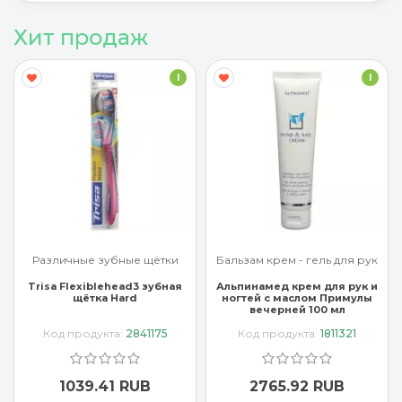
Хит продаж
I
I
Различные зубные щётки
Бальзам крем - гель для рук
Trisa Flexiblehead3 зубная
Альпинамед крем для рук и
щётка Hard
ногтей с маслом Примулы
вечерней 100 мл
Код продукта:
2841175
Код продукта:
1811321
1039.41 RUB
2765.92 RUB