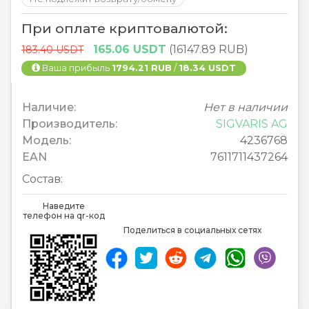
При оплате криптовалютой:
165.06 USDT
(16147.89 RUB)
183.40 USDT
Ваша прибыль
1794.21 RUB
/
18.34 USDT
Наличие:
Нет в наличии
Производитель:
SIGVARIS AG
Модель:
4236768
EAN
7611711437264
Состав:
Наведите
телефон на qr-код
Поделиться в социальных сетях