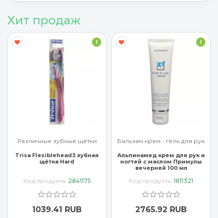
Хит продаж
I
I
Различные зубные щётки
Бальзам крем - гель для рук
Trisa Flexiblehead3 зубная
Альпинамед крем для рук и
щётка Hard
ногтей с маслом Примулы
вечерней 100 мл
Код продукта:
2841175
Код продукта:
1811321
1039.41 RUB
2765.92 RUB