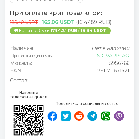
При оплате криптовалютой:
165.06 USDT
(16147.89 RUB)
183.40 USDT
Ваша прибыль
1794.21 RUB
/
18.34 USDT
Наличие:
Нет в наличии
Производитель:
SIGVARIS AG
Модель:
5956766
EAN
7611711671521
Состав:
Наведите
телефон на qr-код
Поделиться в социальных сетях