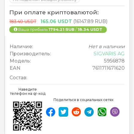
При оплате криптовалютой:
165.06 USDT
(16147.89 RUB)
183.40 USDT
Ваша прибыль
1794.21 RUB
/
18.34 USDT
Наличие:
Нет в наличии
Производитель:
SIGVARIS AG
Модель:
5956878
EAN
7611711671620
Состав:
Наведите
телефон на qr-код
Поделиться в социальных сетях