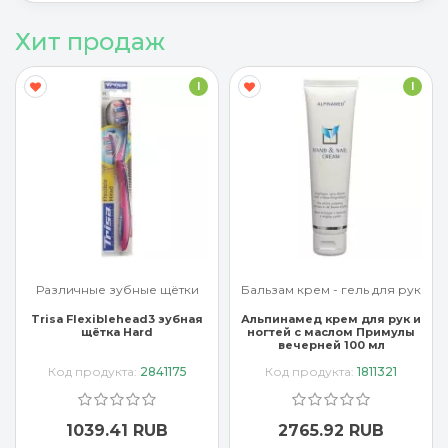
Хит продаж
I
I
Различные зубные щётки
Бальзам крем - гель для рук
Trisa Flexiblehead3 зубная
Альпинамед крем для рук и
щётка Hard
ногтей с маслом Примулы
вечерней 100 мл
Код продукта:
2841175
Код продукта:
1811321
1039.41 RUB
2765.92 RUB