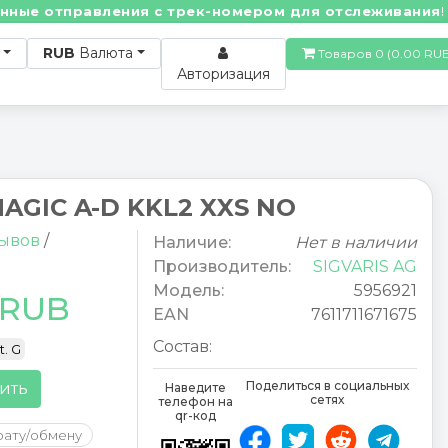
е отправления с трек-номером для отслеживания! • П
RUB
Валюта
Товаров 0 (0.00
Авторизация
MAGIC A-D KKL2 XXS NO
зывов
/
Наличие:
Нет в наличии
Производитель:
SIGVARIS AG
Модель:
5956921
 RUB
EAN
7611711671675
Состав:
t. G
Поделиться в социальных
ить
Наведите
сетях
телефон на
qr-код
рату/обмену