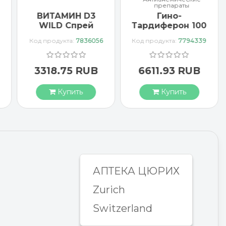
препараты
ВИТАМИН D3
Гино-
WILD Спрей
Тардиферон 100
1000 МЕ
драже
Код продукта:
7836056
Код продукта:
7794339
веганский
3318.75 RUB
6611.93 RUB
Купить
Купить
АПТЕКА ЦЮРИХ
Zurich
Switzerland