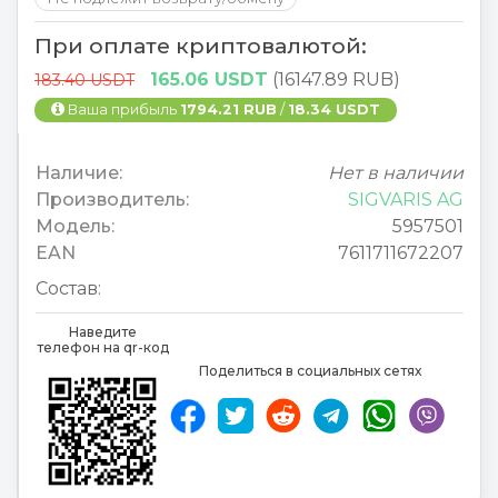
При оплате криптовалютой:
165.06 USDT
(16147.89 RUB)
183.40 USDT
Ваша прибыль
1794.21 RUB
/
18.34 USDT
Наличие:
Нет в наличии
Производитель:
SIGVARIS AG
Модель:
5957501
EAN
7611711672207
Состав:
Наведите
телефон на qr-код
Поделиться в социальных сетях