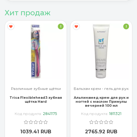
Хит продаж
I
I
Различные зубные щётки
Бальзам крем - гель для рук
Trisa Flexiblehead3 зубная
Альпинамед крем для рук и
щётка Hard
ногтей с маслом Примулы
вечерней 100 мл
Код продукта:
2841175
Код продукта:
1811321
1039.41 RUB
2765.92 RUB