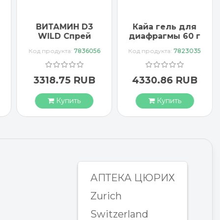
ВИТАМИН D3
Кайа гель для
WILD Спрей
диафрагмы 60 г
1000 МЕ
Код продукта:
7836056
Код продукта:
7823035
веганский
3318.75 RUB
4330.86 RUB
Купить
Купить
АПТЕКА ЦЮРИХ
Zurich
Switzerland