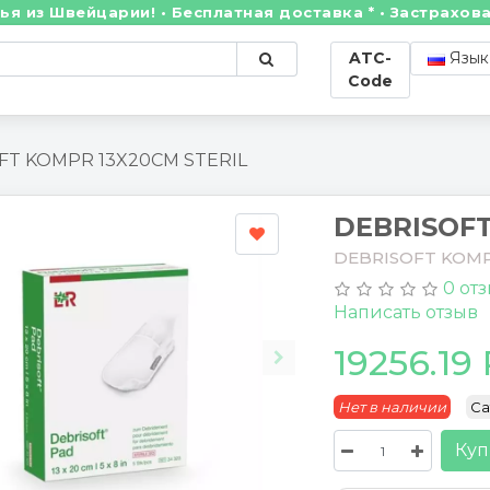
Швейцарии! • Бесплатная доставка * • Застрахованны
ATC-
Язык
Code
FT KOMPR 13X20CM STERIL
DEBRISOFT
DEBRISOFT KOMP
0 от
Написать отзыв
19256.19
Нет в наличии
Ca
Куп