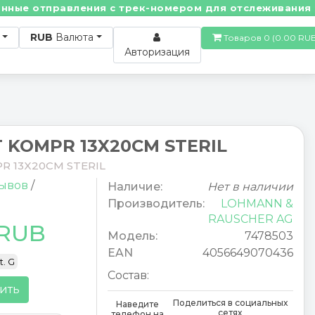
е отправления с трек-номером для отслеживания! • П
RUB
Валюта
Товаров 0 (0.00
Авторизация
 KOMPR 13X20CM STERIL
R 13X20CM STERIL
зывов
/
Наличие:
Нет в наличии
Производитель:
LOHMANN &
RAUSCHER AG
 RUB
Модель:
7478503
EAN
4056649070436
t. G
Состав:
ить
Поделиться в социальных
Наведите
сетях
телефон на