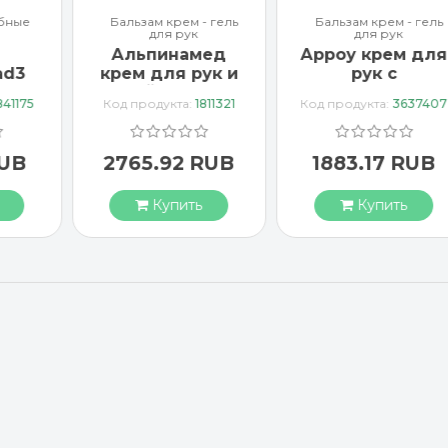
бные
Бальзам крем - гель
Бальзам крем - гель
для рук
для рук
Альпинамед
Арроу крем для
ad3
крем для рук и
рук с
тка
ногтей с маслом
миндальным
841175
Код продукта:
1811321
Код продукта:
3637407
Примулы
маслом 65 мл
вечерней 100 мл
RUB
2765.92 RUB
1883.17 RUB
Купить
Купить