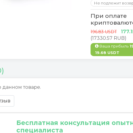
Не подлежит возв
При оплате
криптовалют
177.
196.83 USDT
(17330.57 RUB)
Ваша прибыль
1
19.68 USDT
0)
о данном товаре.
тзыв
Бесплатная консультация опыт
специалиста