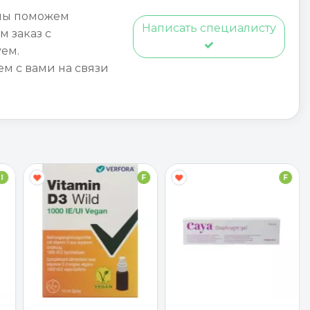
мы поможем
Написать специалисту
м заказ с
ем.
ем с вами на связи
I
F
F