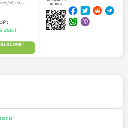
рату/обмену
qr-код
ой:
15 USDT
925.62 RUB
/
ного