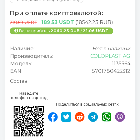
При оплате криптовалютой:
189.53 USDT
(18542.23 RUB)
210.59 USDT
Ваша прибыль
2060.25 RUB
/
21.06 USDT
Наличие:
Нет в наличии
Производитель:
COLOPLAST AG
Модель:
1135564
EAN
5701780455312
Состав:
Наведите
телефон на qr-код
Поделиться в социальных сетях