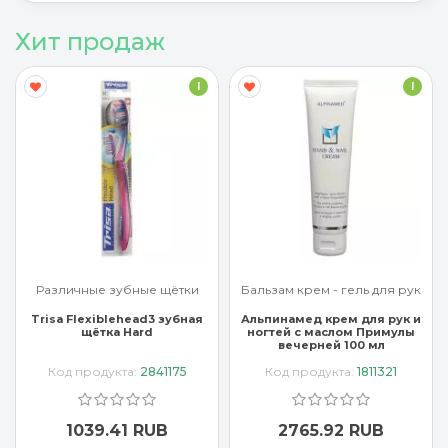
Хит продаж
I
I
Различные зубные щётки
Бальзам крем - гель для рук
Trisa Flexiblehead3 зубная
Альпинамед крем для рук и
щётка Hard
ногтей с маслом Примулы
вечерней 100 мл
Код продукта:
2841175
Код продукта:
1811321
1039.41 RUB
2765.92 RUB