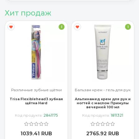
Хит продаж
I
I
Различные зубные щётки
Бальзам крем - гель для рук
Trisa Flexiblehead3 зубная
Альпинамед крем для рук и
щётка Hard
ногтей с маслом Примулы
вечерней 100 мл
Код продукта:
2841175
Код продукта:
1811321
1039.41 RUB
2765.92 RUB