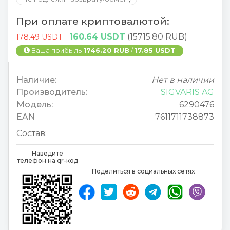
При оплате криптовалютой:
160.64 USDT
(15715.80 RUB)
178.49 USDT
Ваша прибыль
1746.20 RUB
/
17.85 USDT
Наличие:
Нет в наличии
Производитель:
SIGVARIS AG
Модель:
6290476
EAN
7611711738873
Состав:
Наведите
телефон на qr-код
Поделиться в социальных сетях