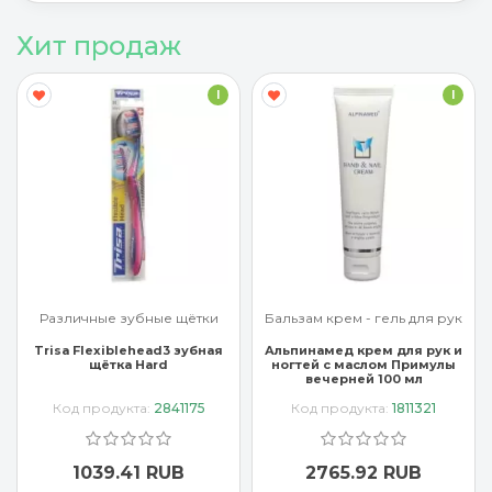
Хит продаж
I
I
Различные зубные щётки
Бальзам крем - гель для рук
Trisa Flexiblehead3 зубная
Альпинамед крем для рук и
щётка Hard
ногтей с маслом Примулы
вечерней 100 мл
Код продукта:
2841175
Код продукта:
1811321
1039.41 RUB
2765.92 RUB