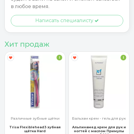
в любое время.
Написать специалисту
Хит продаж
I
I
Бальзам крем - гель для рук
Бальзам крем - гель для рук
Альпинамед крем для рук и
Арроу крем для рук с
ногтей с маслом Примулы
миндальным маслом 65 мл