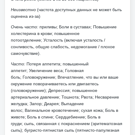
Неизвестно
(частота доступных данных не может быть
оценена из-за)
Очень часто:
приливы;
Боли в суставах;
Повышение
холестерина в крови;
повышенное
потоотделение;
Усталость (включая усталость /
сонливость, общую слабость, недомогание / плохое
самочувствие).
Часто:
Потеря аппетита;
повышенный
аппетит;
Увеличение веса;
Головная
боль;
Головокружение;
Впечатление, что вы или ваше
окружение поворачиваетесь или двигаетесь
(головокружение);
Депрессия;
повышенное
артериальное давление;
Тошнота;
Рвота;
Несварение
желудка;
Запор;
Диарея;
Выпадение
волос;
Вагинальное кровотечение;
сухая кожа;
Боль в
животе;
Боль в спине;
Сердцебиение;
Боль в
груди;
сыпь, связанная с покраснением (эритематозная
сыпь);
бугристо-пятнистая сыпь (пятнисто-папулезная