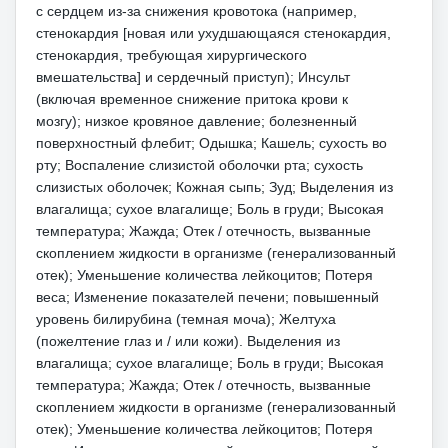
с сердцем из-за снижения кровотока (например,
стенокардия [новая или ухудшающаяся стенокардия,
стенокардия, требующая хирургического
вмешательства] и сердечный приступ);
Инсульт
(включая временное снижение притока крови к
мозгу);
низкое кровяное давление;
болезненный
поверхностный флебит;
Одышка;
Кашель;
сухость во
рту;
Воспаление слизистой оболочки рта;
сухость
слизистых оболочек;
Кожная сыпь;
Зуд
;
Выделения из
влагалища;
сухое влагалище;
Боль в груди;
Высокая
температура;
Жажда;
Отек / отечность, вызванные
скоплением жидкости в организме (генерализованный
отек);
Уменьшение количества лейкоцитов;
Потеря
веса;
Изменение показателей печени;
повышенный
уровень билирубина (темная моча);
Желтуха
(пожелтение глаз и / или кожи).
Выделения из
влагалища;
сухое влагалище;
Боль в груди;
Высокая
температура;
Жажда;
Отек / отечность, вызванные
скоплением жидкости в организме (генерализованный
отек);
Уменьшение количества лейкоцитов;
Потеря