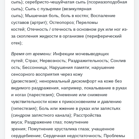
сыпь);
серебристо-чешуйчатая сыпь (псориазоподобная
сыпь);
Сыпь с пузырями (везикулярная
сыпь);
Мышечная боль, боль в костях;
Воспаление
суставов (артрит);
Остеопороз;
Переломы
костей;
Отечность / отечность в основном рук или ног из-
за скопления жидкости в организме (периферический
отек);
Время от времени:
Инфекции мочевыводящих
путей;
Страх;
Нервозность;
Раздражительность;
Сонлив
ость;
Бессонница;
Нарушения памяти;
нарушение
сенсорного восприятия через кожу
(дизестезия);
ненормальный дискомфорт на коже без
видимого раздражения, например, покалывание в руках
и ногах (парестезия);
Онемение или снижение
чувствительности кожи к прикосновениям и давлению
(гипестезия);
Боль или жжение в руках или запястьях
(синдром запястного канала);
Расстройства
вкуса;
Раздражение глаз;
помутнение
зрения;
Помутнение хрусталика глаза;
учащенное
сердцебиение;
Сердечная недостаточность;
Проблемы