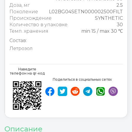
Доза, мг
2.5
Поколение
L02BG04SETN000002500FILT
Происхождение
SYNTHETIC
Количество в упаковке.
30
Темп. хранения
min 15 / max 30 ℃
Состав:
Летрозол
Letrozol
,
Наведите
телефон на qr-код
Поделиться в социальных сетях
Описание