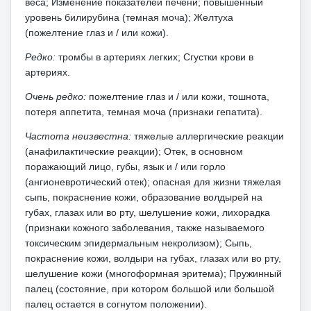
веса;
Изменение показателей печени;
повышенный
уровень билирубина (темная моча);
Желтуха
(пожелтение глаз и / или кожи).
Редко:
тромбы в артериях легких;
Сгустки крови в
артериях.
Очень редко:
пожелтение глаз и / или кожи, тошнота,
потеря аппетита, темная моча (признаки гепатита).
Частота неизвестна:
тяжелые аллергические реакции
(анафилактические реакции);
Отек, в основном
поражающий лицо, губы, язык и / или горло
(ангионевротический отек);
опасная для жизни тяжелая
сыпь, покраснение кожи, образование волдырей на
губах, глазах или во рту, шелушение кожи, лихорадка
(признаки кожного заболевания, также называемого
токсическим эпидермальным некролизом);
Сыпь,
покраснение кожи, волдыри на губах, глазах или во рту,
шелушение кожи (многоформная эритема);
Пружинный
палец (состояние, при котором большой или большой
палец остается в согнутом положении).