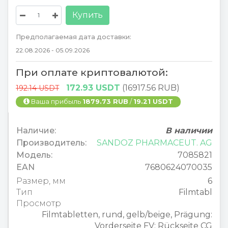
Купить
Предполагаемая дата доставки:
22.08.2026 - 05.09.2026
При оплате криптовалютой:
172.93 USDT
(16917.56 RUB)
192.14 USDT
Ваша прибыль
1879.73 RUB
/
19.21 USDT
Наличие:
В наличии
Производитель:
SANDOZ PHARMACEUT. AG
Модель:
7085821
EAN
7680624070035
Размер, мм
6
Тип
Filmtabl
Просмотр
Filmtabletten, rund, gelb/beige, Prägung:
Vorderseite FV; Rückseite CG