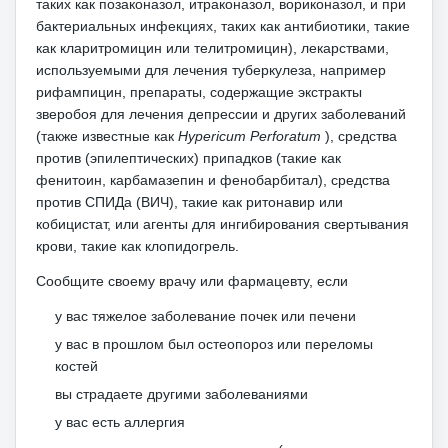
таких как позаконазол, итраконазол, вориконазол, и при
бактериальных инфекциях, таких как антибиотики, такие
как кларитромицин или телитромицин), лекарствами,
используемыми для лечения туберкулеза, например
рифампицин, препараты, содержащие экстракты
зверобоя для лечения депрессии и других заболеваний
(также известные как
Hypericum Perforatum
), средства
против (эпилептических) припадков (такие как
фенитоин, карбамазепин и фенобарбитал), средства
против СПИДа (ВИЧ), такие как ритонавир или
кобицистат, или агенты для ингибирования свертывания
крови, такие как клопидогрель.
Сообщите своему врачу или фармацевту, если
у вас тяжелое заболевание почек или печени
у вас в прошлом был остеопороз или переломы
костей
вы страдаете другими заболеваниями
у вас есть аллергия