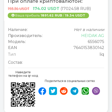
При оплате криптовалютой:
174.02 USDT
(17024.58 RUB)
193.36 USDT
Ваша прибыль
1891.62 RUB
/
19.34 USDT
Наличие:
Нет в наличии
Производитель:
HEIDAK AG
Модель:
6556075
EAN
7640153830142
Тип
liq
Состав:
Наведите
телефон на qr-код
Поделиться в социальных сетях