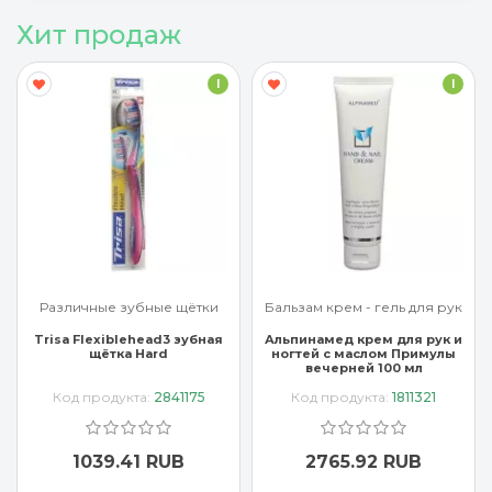
Хит продаж
I
I
Различные зубные щётки
Бальзам крем - гель для рук
Trisa Flexiblehead3 зубная
Альпинамед крем для рук и
щётка Hard
ногтей с маслом Примулы
вечерней 100 мл
Код продукта:
2841175
Код продукта:
1811321
1039.41 RUB
2765.92 RUB