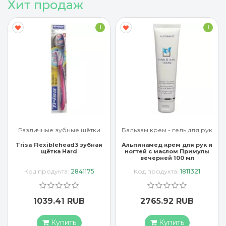
Хит продаж
I
I
Различные зубные щётки
Бальзам крем - гель для рук
Trisa Flexiblehead3 зубная
Альпинамед крем для рук и
щётка Hard
ногтей с маслом Примулы
вечерней 100 мл
Код продукта:
2841175
Код продукта:
1811321
1039.41 RUB
2765.92 RUB
Купить
Купить