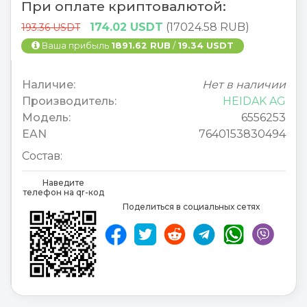
При оплате криптовалютой:
174.02 USDT
(17024.58 RUB)
193.36 USDT
Ваша прибыль
1891.62 RUB
/
19.34 USDT
Наличие:
Нет в наличии
Производитель:
HEIDAK AG
Модель:
6556253
EAN
7640153830494
Состав:
Наведите
телефон на qr-код
Поделиться в социальных сетях