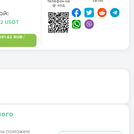
сетях
телефон на
qr-код
ой:
02 USDT
891.62 RUB
/
ного
мы поможем