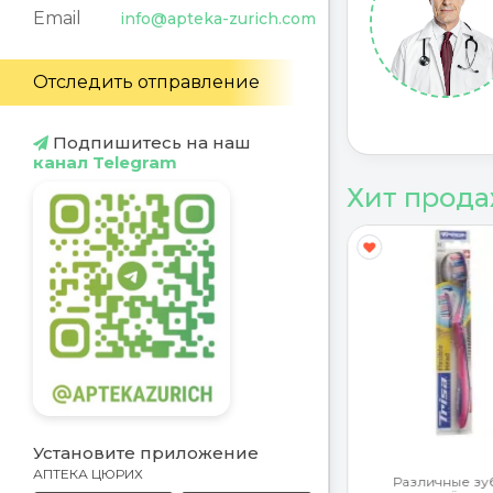
Email
info@apteka-zurich.com
Отследить отправление
Подпишитесь на наш
канал Telegram
Хит прод
Y
G
Установите приложение
АПТЕКА ЦЮРИХ
ротекторы
Различные зу