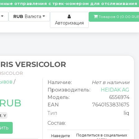
е отправления с трек-номером для отслеживания! • П
RUB
Валюта
Товаров 0 (0.00
Авторизация
IRIS VERSICOLOR
ERSICOLOR
зывов
/
Наличие:
Нет в наличии
Производитель:
HEIDAK AG
Модель:
6556974
 RUB
EAN
7640153831675
Тип
liq
t. Y
Состав:
ить
Поделиться в социальных
Наведите