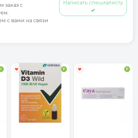
Написать специалисту
м заказ с
ем.
ем с вами на связи
I
F
F