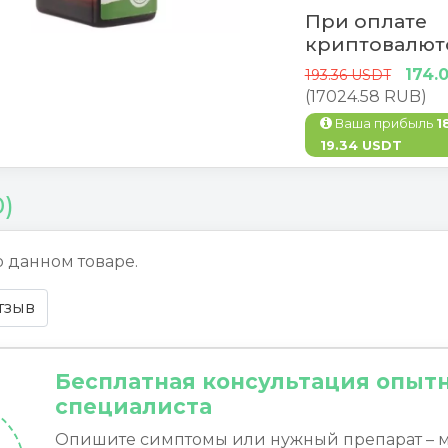
При оплате
криптовалют
174.
193.36 USDT
(17024.58 RUB)
Ваша прибыль
1
19.34 USDT
0)
о данном товаре.
тзыв
Бесплатная консультация опыт
специалиста
Опишите симптомы или нужный препарат – 