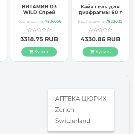
ВИТАМИН D3
Кайа гель для
WILD Спрей
диафрагмы 60 г
1000 МЕ
Код продукта:
7836056
Код продукта:
7823035
веганский
3318.75 RUB
4330.86 RUB
Купить
Купить
АПТЕКА ЦЮРИХ
Zurich
Switzerland