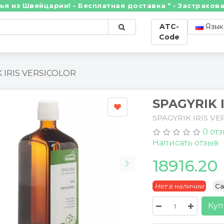
 Швейцарии! • Бесплатная доставка * • Застрахованны
ATC-
Язык
Code
 IRIS VERSICOLOR
SPAGYRIK 
SPAGYRIK IRIS V
0 от
Написать отзыв
18916.20
Нет в наличии
Ca
Куп