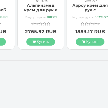
для рук
для рук
Альпинамед
Арроу крем для
ad3
крем для рук и
рук с
тка
ногтей с маслом
миндальным
841175
Код продукта:
1811321
Код продукта:
3637407
Примулы
маслом 65 мл
вечерней 100 мл
RUB
2765.92 RUB
1883.17 RUB
Купить
Купить