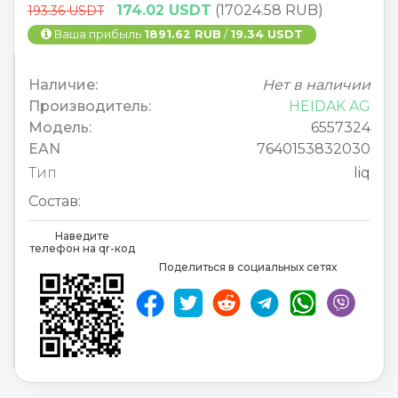
174.02 USDT
(17024.58 RUB)
193.36 USDT
Ваша прибыль
1891.62 RUB
/
19.34 USDT
Наличие:
Нет в наличии
Производитель:
HEIDAK AG
Модель:
6557324
EAN
7640153832030
Тип
liq
Состав:
Наведите
телефон на qr-код
Поделиться в социальных сетях