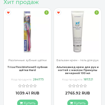
Хит продаж
I
I
Различные зубные щётки
Бальзам крем - гель для рук
Trisa Flexiblehead3 зубная
Альпинамед крем для рук и
щётка Hard
ногтей с маслом Примулы
вечерней 100 мл
Код продукта:
2841175
Код продукта:
1811321
1039.41 RUB
2765.92 RUB
Купить
Купить