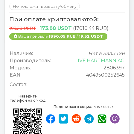
Не подлежит возврату/обмену
При оплате криптовалютой:
173.88 USDT
(17010.44 RUB)
193.20 USDT
Ваша прибыль
1890.05 RUB
/
19.32 USDT
Наличие:
Нет в наличии
Производитель:
IVF HARTMANN AG
Модель:
2806397
EAN
4049500252645
Состав:
Наведите
телефон на qr-код
Поделиться в социальных сетях