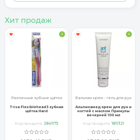
Хит продаж
I
I
Различные зубные щётки
Бальзам крем - гель для рук
Trisa Flexiblehead3 зубная
Альпинамед крем для рук и
щётка Hard
ногтей с маслом Примулы
вечерней 100 мл
Код продукта:
2841175
Код продукта:
1811321