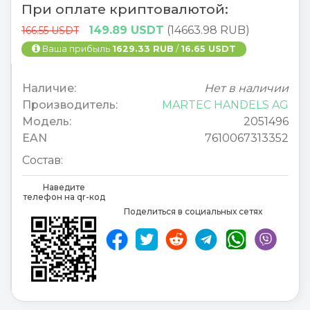
При оплате криптовалютой:
149.89 USDT
(14663.98 RUB)
166.55 USDT
Ваша прибыль
1629.33 RUB
/
16.65 USDT
Наличие:
Нет в наличии
Производитель:
MARTEC HANDELS AG
Модель:
2051496
EAN
7610067313352
Состав:
Наведите
телефон на qr-код
Поделиться в социальных сетях