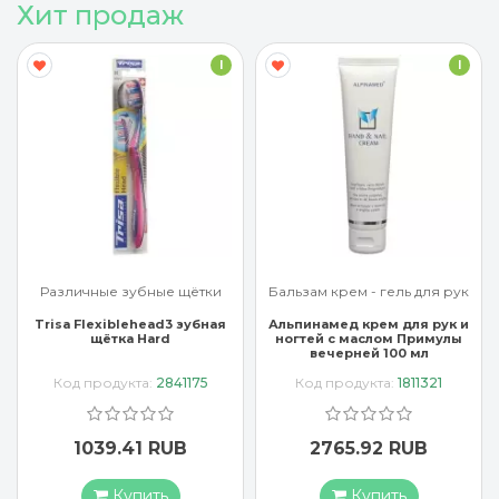
Хит продаж
I
I
Различные зубные щётки
Бальзам крем - гель для рук
Trisa Flexiblehead3 зубная
Альпинамед крем для рук и
щётка Hard
ногтей с маслом Примулы
вечерней 100 мл
Код продукта:
2841175
Код продукта:
1811321
1039.41 RUB
2765.92 RUB
Купить
Купить