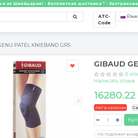
 Швейцарии! • Бесплатная доставка * • Застрахованн
ATC-
Язык
Code
GENU PATEL KNIEBAND GR5
GIBAUD GE
0 от
Написать отзыв
16280.2
Нет в наличии
Ca
Куп
Не подлежит возв