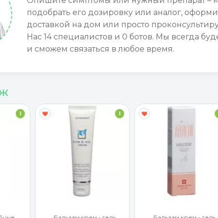
Опишите симптомы или нужный препарат – 
подобрать его дозировку или аналог, оформи
доставкой на дом или просто проконсультиру
Нас 14 специалистов и 0 ботов. Мы всегда буд
и сможем связаться в любое время.
аж
I
I
бные
Бальзам крем - гель
Бальзам крем - гель