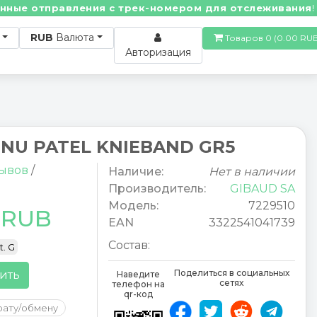
ые отправления с трек-номером для отслеживания! • 
RUB
Валюта
Товаров 0 (0.00
Авторизация
NU PATEL KNIEBAND GR5
зывов
/
Наличие:
Нет в наличии
Производитель:
GIBAUD SA
Модель:
7229510
2 RUB
EAN
3322541041739
Состав:
t. G
Поделиться в социальных
ить
Наведите
сетях
телефон на
qr-код
рату/обмену