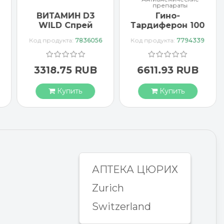
препараты
ВИТАМИН D3
Гино-
WILD Спрей
Тардиферон 100
1000 МЕ
драже
Код продукта:
7836056
Код продукта:
7794339
веганский
3318.75 RUB
6611.93 RUB
Купить
Купить
АПТЕКА ЦЮРИХ
Zurich
Switzerland