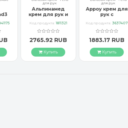
для рук
для рук
Альпинамед
Арроу крем для
ad3
крем для рук и
рук с
тка
ногтей с маслом
миндальным
841175
Код продукта:
1811321
Код продукта:
3637407
Примулы
маслом 65 мл
вечерней 100 мл
RUB
2765.92 RUB
1883.17 RUB
Купить
Купить