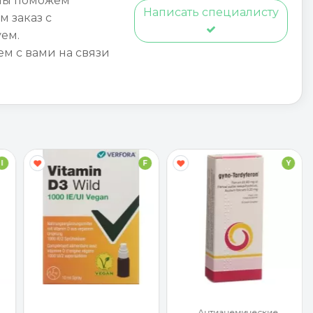
мы поможем
Написать специалисту
м заказ с
ем.
ем с вами на связи
I
F
Y
Антианемические