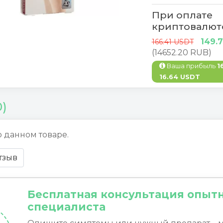
При оплате
криптовалют
149.
166.41 USDT
(14652.20 RUB)
Ваша прибыль
1
16.64 USDT
0)
о данном товаре.
тзыв
Бесплатная консультация опыт
специалиста