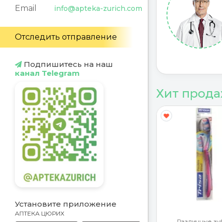
Email
info@apteka-zurich.com
Отследить отправление
Подпишитесь на наш
канал Telegram
Хит прод
Y
G
Установите приложение
АПТЕКА ЦЮРИХ
ротекторы
Различные зу