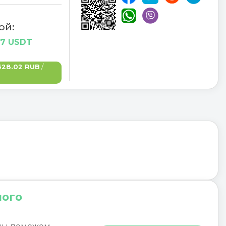
ой:
77 USDT
628.02 RUB
/
ного