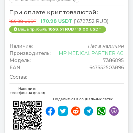
При оплате криптовалютой:
170.98 USDT
(16727.52 RUB)
189.98 USDT
Ваша прибыль
1858.61 RUB
/
19.00 USDT
Наличие:
Нет в наличии
Производитель:
MP MEDICAL PARTNER AG
Модель:
7386095
EAN
647552503896
Состав:
Наведите
телефон на qr-код
Поделиться в социальных сетях