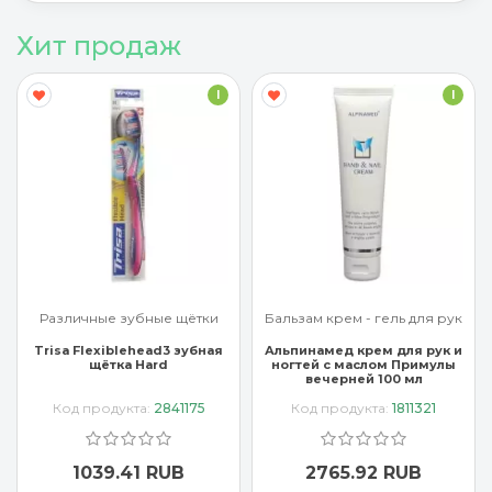
Хит продаж
I
I
Различные зубные щётки
Бальзам крем - гель для рук
Trisa Flexiblehead3 зубная
Альпинамед крем для рук и
щётка Hard
ногтей с маслом Примулы
вечерней 100 мл
Код продукта:
2841175
Код продукта:
1811321
1039.41 RUB
2765.92 RUB