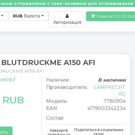
е отправления с трек-номером для отслеживания! • П
RUB
Валюта
Товаров 0 (0.00
Авторизация
 BLUTDRUCKME A150 AFI
DRUCKME A150 AFI
зывов
/
Наличие:
В наличии
Производитель:
LAMPRECHT
AG
7 RUB
Модель:
7780904
EAN
4719003342234
Состав:
Поделиться в социальных
Наведите
ить
сетях
телефон на