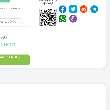
qr-код
а доставки:
рату/обмену
ой:
92 USDT
466.61 RUB
/