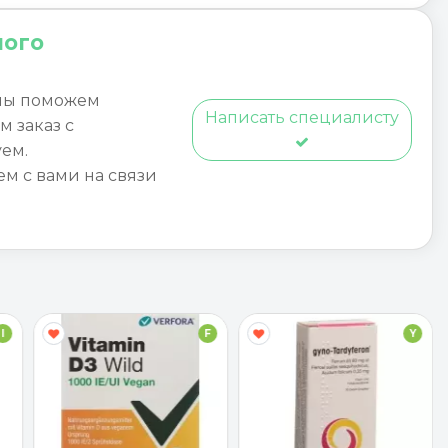
ного
мы поможем
Написать специалисту
м заказ с
ем.
ем с вами на связи
I
F
Y