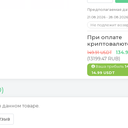
Предполагаемая дат
21.08.2026 - 28.08.2026
Не подлежит возв
При оплате
криптовалют
134.
149.91 USDT
(13199.47 RUB)
Ваша прибыль
1
14.99 USDT
0)
о данном товаре.
тзыв