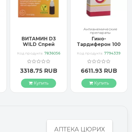
Антианемические
препараты
ВИТАМИН D3
Гино-
WILD Спрей
Тардиферон 100
1000 МЕ
драже
Код продукта:
7836056
Код продукта:
7794339
веганский
3318.75 RUB
6611.93 RUB
Купить
Купить
АПТЕКА ЦЮРИХ