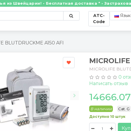
Швейцарии! • Бесплатная доставка * • Застрахованны
ATC-
Язык
Code
FE BLUTDRUCKME A150 AFI
MICROLIFE
MICROLIFE BLUT
0 от
Написать отзыв
14666.0
В наличии
Cat. G
Доступно 10 штук
Куп