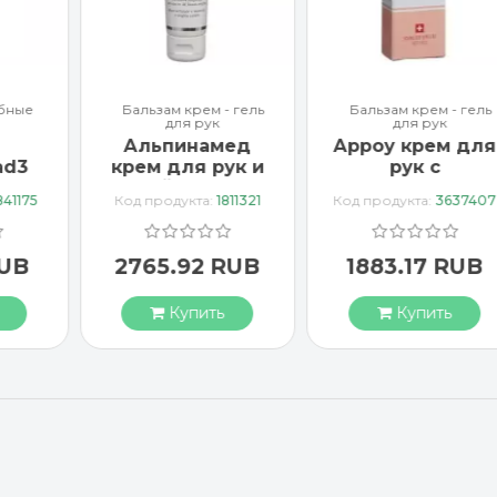
бные
Бальзам крем - гель
Бальзам крем - гель
для рук
для рук
Альпинамед
Арроу крем для
ad3
крем для рук и
рук с
тка
ногтей с маслом
миндальным
841175
Код продукта:
1811321
Код продукта:
3637407
Примулы
маслом 65 мл
вечерней 100 мл
RUB
2765.92 RUB
1883.17 RUB
Купить
Купить