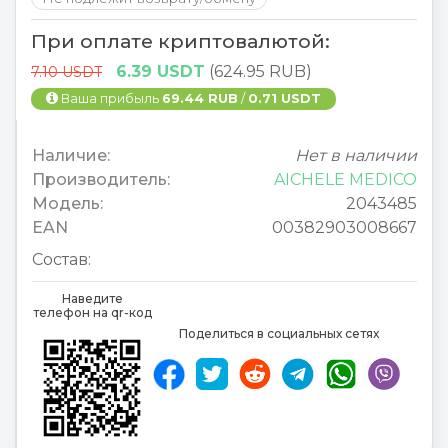
При оплате криптовалютой:
6.39 USDT
(624.95 RUB)
7.10 USDT
Ваша прибыль
69.44 RUB
/
0.71 USDT
Наличие:
Нет в наличии
Производитель:
AICHELE MEDICO
Модель:
2043485
EAN
00382903008667
Состав:
Наведите
телефон на qr-код
Поделиться в социальных сетях