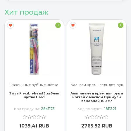
Хит продаж
I
I
Различные зубные щётки
Бальзам крем - гель для рук
Trisa Flexiblehead3 зубная
Альпинамед крем для рук и
щётка Hard
ногтей с маслом Примулы
вечерней 100 мл
Код продукта:
2841175
Код продукта:
1811321
1039.41 RUB
2765.92 RUB