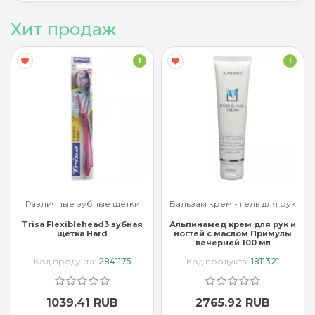
Хит продаж
I
I
Различные зубные щётки
Бальзам крем - гель для рук
Trisa Flexiblehead3 зубная
Альпинамед крем для рук и
щётка Hard
ногтей с маслом Примулы
вечерней 100 мл
Код продукта:
2841175
Код продукта:
1811321
1039.41 RUB
2765.92 RUB