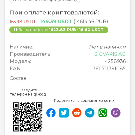
При оплате криптовалютой:
149.39 USDT
(14614.46 RUB)
165.98 USDT
Ваша прибыль
1623.83 RUB
/
16.60 USDT
Наличие:
Нет в наличии
Производитель:
SIGVARIS AG
Модель:
4258936
EAN
7611711391085
Состав:
Наведите
телефон на qr-код
Поделиться в социальных сетях