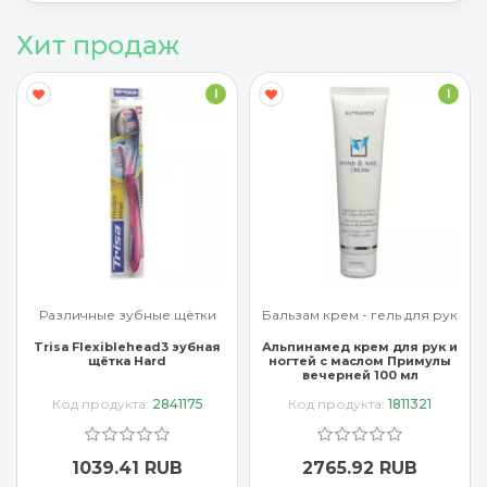
Хит продаж
I
I
Различные зубные щётки
Бальзам крем - гель для рук
Trisa Flexiblehead3 зубная
Альпинамед крем для рук и
щётка Hard
ногтей с маслом Примулы
вечерней 100 мл
Код продукта:
2841175
Код продукта:
1811321
1039.41 RUB
2765.92 RUB