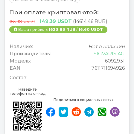
При оплате криптовалютой:
149.39 USDT
(14614.46 RUB)
165.98 USDT
Ваша прибыль
1623.83 RUB
/
16.60 USDT
Наличие:
Нет в наличии
Производитель:
SIGVARIS AG
Модель:
6092931
EAN
7611711694926
Состав:
Наведите
телефон на qr-код
Поделиться в социальных сетях