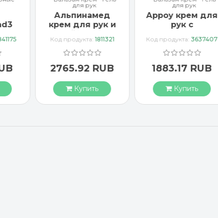
для рук
для рук
Альпинамед
Арроу крем для
ad3
крем для рук и
рук с
тка
ногтей с маслом
миндальным
841175
Код продукта:
1811321
Код продукта:
3637407
Примулы
маслом 65 мл
вечерней 100 мл
RUB
2765.92 RUB
1883.17 RUB
Купить
Купить