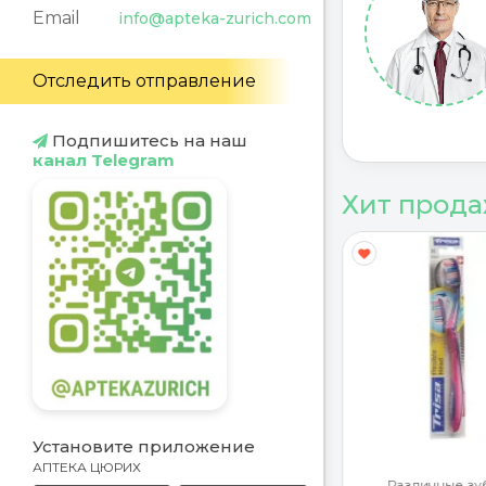
Email
info@apteka-zurich.com
Отследить отправление
Подпишитесь на наш
канал Telegram
Хит прод
Y
G
Установите приложение
АПТЕКА ЦЮРИХ
ротекторы
Различные зу