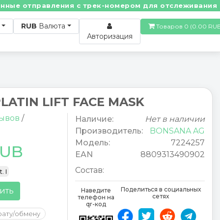
е отправления с трек-номером для отслеживания! • П
RUB
Валюта
Товаров 0 (0.00
Авторизация
PLATIN LIFT FACE MASK
зывов
/
Наличие:
Нет в наличии
Производитель:
BONSANA AG
Модель:
7224257
RUB
EAN
8809313490902
Состав:
. I
Поделиться в социальных
ить
Наведите
сетях
телефон на
qr-код
рату/обмену