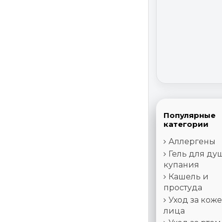
Популярные
категории
Аллергены
Гель для ду
купания
Кашель и
простуда
Уход за кож
лица