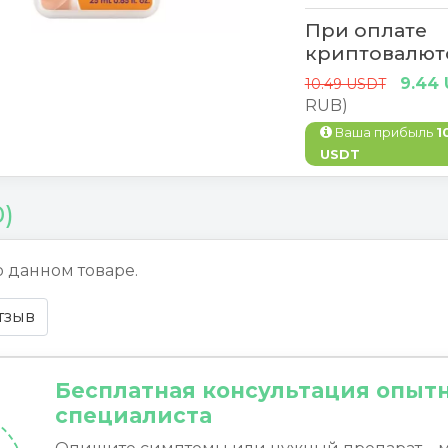
При оплате
криптовалют
9.44
10.49 USDT
RUB)
Ваша прибыль
1
USDT
0)
о данном товаре.
тзыв
Бесплатная консультация опыт
специалиста