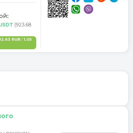
ой:
 USDT
(923.68
02.63 RUB
/
1.05
ного