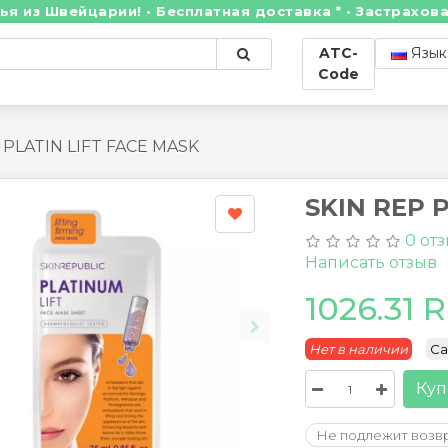
 Швейцарии! • Бесплатная доставка * • Застрахованны
ATC-
Язык
Code
 PLATIN LIFT FACE MASK
SKIN REP 
0 от
Написать отзыв
1026.31 
Нет в наличии
Cat
Куп
Не подлежит возв