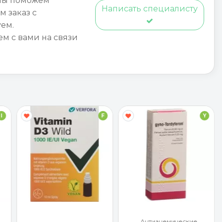
мы поможем
Написать специалисту
м заказ с
ем.
ем с вами на связи
I
F
Y
Антианемические