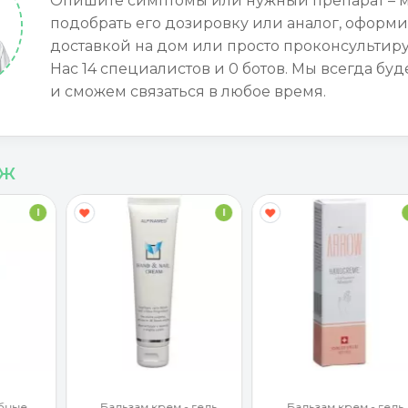
Опишите симптомы или нужный препарат – 
подобрать его дозировку или аналог, оформи
доставкой на дом или просто проконсультиру
Нас 14 специалистов и 0 ботов. Мы всегда буд
и сможем связаться в любое время.
аж
I
I
бные
Бальзам крем - гель
Бальзам крем - гель