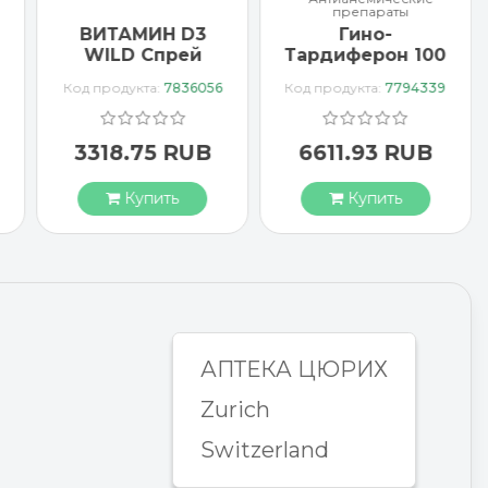
препараты
ВИТАМИН D3
Гино-
WILD Спрей
Тардиферон 100
1000 МЕ
драже
Код продукта:
7836056
Код продукта:
7794339
веганский
3318.75 RUB
6611.93 RUB
Купить
Купить
АПТЕКА ЦЮРИХ
Zurich
Switzerland