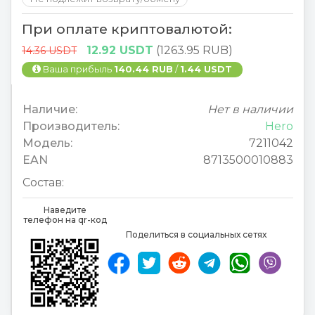
При оплате криптовалютой:
12.92 USDT
(1263.95 RUB)
14.36 USDT
Ваша прибыль
140.44 RUB
/
1.44 USDT
Наличие:
Нет в наличии
Производитель:
Hero
Модель:
7211042
EAN
8713500010883
Состав:
Наведите
телефон на qr-код
Поделиться в социальных сетях