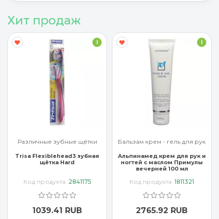
Хит продаж
I
I
Различные зубные щётки
Бальзам крем - гель для рук
Trisa Flexiblehead3 зубная
Альпинамед крем для рук и
щётка Hard
ногтей с маслом Примулы
вечерней 100 мл
Код продукта:
2841175
Код продукта:
1811321
1039.41 RUB
2765.92 RUB