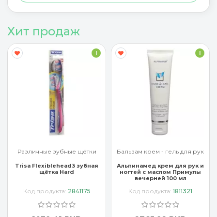
Хит продаж
I
I
Различные зубные щётки
Бальзам крем - гель для рук
Trisa Flexiblehead3 зубная
Альпинамед крем для рук и
щётка Hard
ногтей с маслом Примулы
вечерней 100 мл
Код продукта:
2841175
Код продукта:
1811321