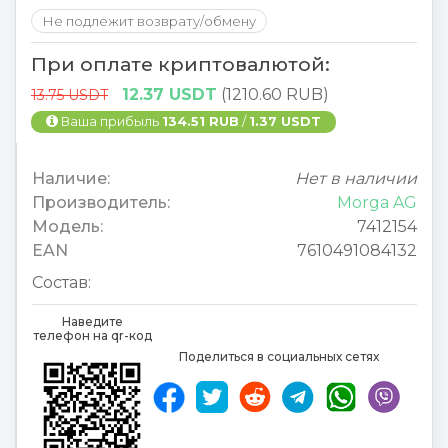
Не подлежит возврату/обмену
При оплате криптовалютой:
12.37 USDT
(1210.60 RUB)
13.75 USDT
Ваша прибыль
134.51 RUB
/
1.37 USDT
Наличие:
Нет в наличии
Производитель:
Morga AG
Модель:
7412154
EAN
7610491084132
Состав:
Наведите
телефон на qr-код
Поделиться в социальных сетях