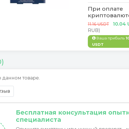
При оплате
криптовалют
10.04
11.16 USDT
RUB)
Ваша прибыль
1
USDT
0)
о данном товаре.
тзыв
Бесплатная консультация опыт
специалиста