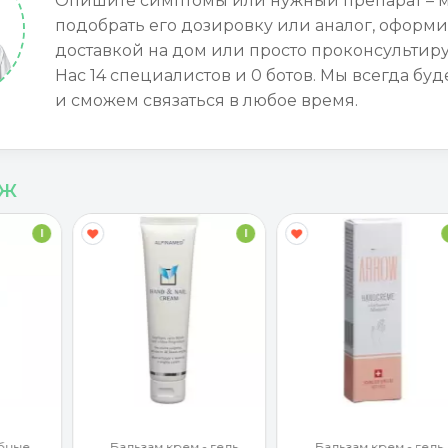
Опишите симптомы или нужный препарат – 
подобрать его дозировку или аналог, оформи
доставкой на дом или просто проконсультиру
Нас 14 специалистов и 0 ботов. Мы всегда буд
и сможем связаться в любое время.
аж
I
I
бные
Бальзам крем - гель
Бальзам крем - гель