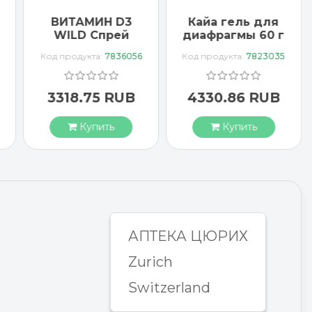
ВИТАМИН D3
Кайа гель для
WILD Спрей
диафрагмы 60 г
1000 МЕ
Код продукта:
7836056
Код продукта:
7823035
веганский
3318.75 RUB
4330.86 RUB
Купить
Купить
АПТЕКА ЦЮРИХ
Zurich
Switzerland