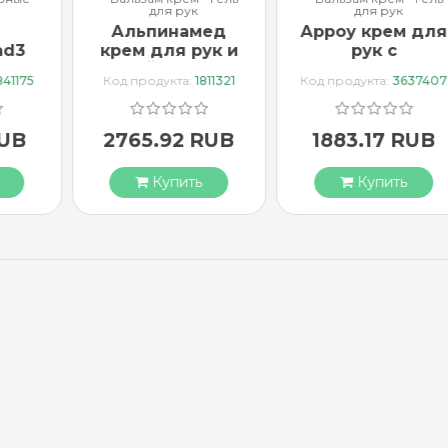
для рук
для рук
Альпинамед
Арроу крем для
ad3
крем для рук и
рук с
тка
ногтей с маслом
миндальным
841175
Код продукта:
1811321
Код продукта:
3637407
Примулы
маслом 65 мл
вечерней 100 мл
RUB
2765.92 RUB
1883.17 RUB
Купить
Купить