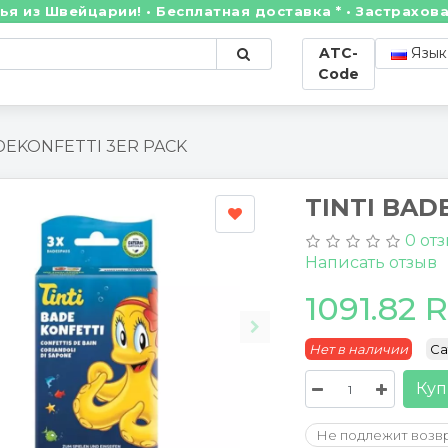
 Швейцарии! • Бесплатная доставка * • Застрахованны
ATC-
Язык
Code
DEKONFETTI 3ER PACK
TINTI BAD
0 от
Написать отзыв
1091.82 
Нет в наличии
Cat
Куп
Не подлежит возв