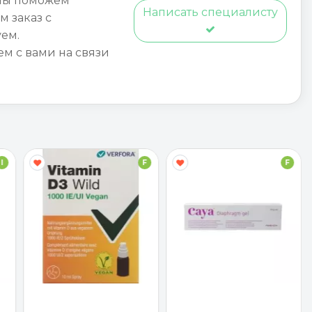
мы поможем
Написать специалисту
м заказ с
ем.
ем с вами на связи
I
F
F