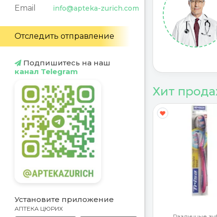
Email
info@apteka-zurich.com
Отследить отправление
Подпишитесь на наш
канал Telegram
Хит прод
Y
G
Установите приложение
АПТЕКА ЦЮРИХ
ротекторы
Различные зу