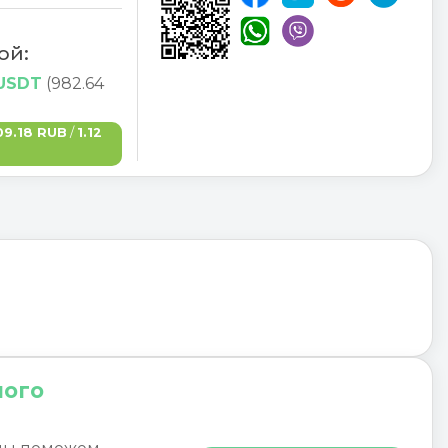
ой:
 USDT
(982.64
09.18 RUB
/
1.12
ного