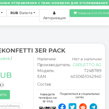
е отправления с трек-номером для отслеживания! • П
RUB
Валюта
Товаров 0 (0.00
Авторизация
EKONFETTI 3ER PACK
зывов
/
Наличие:
Нет в наличии
Производитель:
CARLETTO AG
Модель:
7248789
RUB
EAN
4030651042940
Состав:
. I
Поделиться в социальных
ить
Наведите
сетях
телефон на
qr-код
рату/обмену