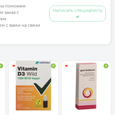
мы поможем
Написать специалисту
м заказ с
ем.
ем с вами на связи
I
F
Y