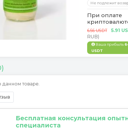
Не подлежит возв
При оплате
криптовалют
5.91 U
6.56 USDT
RUB)
Ваша прибыль
6
USDT
0)
о данном товаре.
тзыв
Бесплатная консультация опыт
специалиста