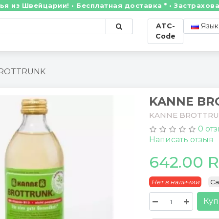
Швейцарии! • Бесплатная доставка * • Застрахованны
ATC-
Язык
Code
BROTTRUNK
KANNE BR
KANNE BROTTR
0 от
Написать отзыв
642.00 
Нет в наличии
Ca
Куп