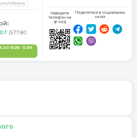
рату/обмену
Hafer
,
Roggen
,
Weizen
,
Wasser
Поделиться в социальных
Наведите
сетях
телефон на
gereinigt
,
qr-код
ой:
SDT
(577.80
4.20 RUB
/
0.66
ного