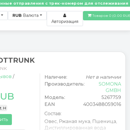
е отправления с трек-номером для отслеживания! • П
RUB
Валюта
Товаров 0 (0.00
Авторизация
OTTRUNK
UNK
зывов
/
Наличие:
Нет в наличии
Производитель:
SOMONA
GMBH
RUB
Модель:
5267759
EAN
4003488059016
t. H
Состав:
ить
Овес
,
Ржаная мука
,
Пшеница
,
Дистиллированная вода