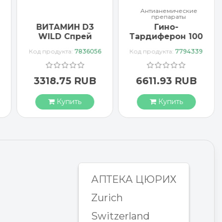
Антианемические
препараты
ВИТАМИН D3
Гино-
WILD Спрей
Тардиферон 100
1000 МЕ
драже
Код продукта:
7836056
Код продукта:
7794339
веганский
3318.75 RUB
6611.93 RUB
Купить
Купить
АПТЕКА ЦЮРИХ
Zurich
Switzerland