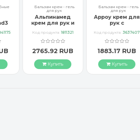
бные
Бальзам крем - гель
Бальзам крем - гель
для рук
для рук
Альпинамед
Арроу крем для
ad3
крем для рук и
рук с
тка
ногтей с маслом
миндальным
841175
Код продукта:
1811321
Код продукта:
3637407
Примулы
маслом 65 мл
вечерней 100 мл
RUB
2765.92 RUB
1883.17 RUB
Купить
Купить